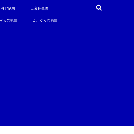
・神戸阪急
三宮再整備
からの眺望
ビルからの眺望