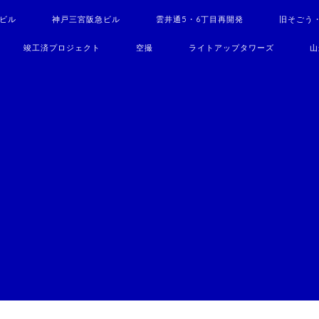
駅ビル
神戸三宮阪急ビル
雲井通5・6丁目再開発
旧そごう
竣工済プロジェクト
空撮
ライトアップタワーズ
山