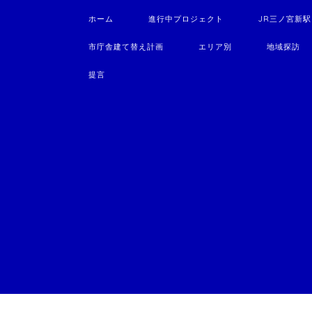
ホーム
進行中プロジェクト
JR三ノ宮新
市庁舎建て替え計画
エリア別
地域探訪
提言