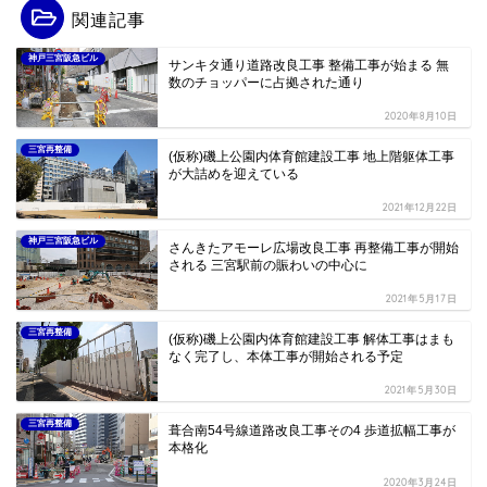
関連記事
神戸三宮阪急ビル
サンキタ通り道路改良工事 整備工事が始まる 無
数のチョッパーに占拠された通り
2020年8月10日
三宮再整備
(仮称)磯上公園内体育館建設工事 地上階躯体工事
が大詰めを迎えている
2021年12月22日
神戸三宮阪急ビル
さんきたアモーレ広場改良工事 再整備工事が開始
される 三宮駅前の賑わいの中心に
2021年5月17日
三宮再整備
(仮称)磯上公園内体育館建設工事 解体工事はまも
なく完了し、本体工事が開始される予定
2021年5月30日
三宮再整備
葺合南54号線道路改良工事その4 歩道拡幅工事が
本格化
2020年3月24日