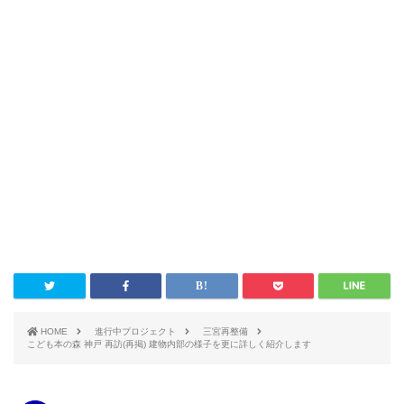
HOME
進行中プロジェクト
三宮再整備
こども本の森 神戸 再訪(再掲) 建物内部の様子を更に詳しく紹介します