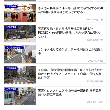
三宮再整備
さんちか再整備に伴う都市計画決定に関する説明
会の開催 改修内容が明らかになる？
2020年11月17日
三宮再整備
三宮再整備・東遊園地再整備工事 URBAN
PICNICとその周辺の状況 にぎわい拠点は増やさ
ない？
2023年3月17日
神戸三宮阪急ビル
サンキタ通り道路改良工事＋神戸阪急ビル増築工
事
2020年9月8日
三宮再整備
葺合南23号線電線共同溝整備工事 3月末の完成に
向けて仕上げラストスパート 葺合南29号線も街
路灯設置
2022年3月20日
三宮再整備
三宮クロススクエア 中央幹線一部改良 神戸阪急
前バス停工事完成
2020年3月31日