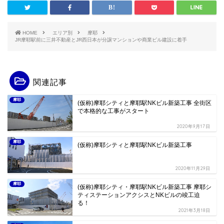
HOME
エリア別
摩耶
JR摩耶駅前に三井不動産とJR西日本が分譲マンションや商業ビル建設に着手
関連記事
摩耶
(仮称)摩耶シティと摩耶駅NKビル新築工事 全街区
で本格的な工事がスタート
2020年9月17日
摩耶
(仮称)摩耶シティと摩耶駅NKビル新築工事
2020年11月29日
摩耶
(仮称)摩耶シティ・摩耶駅NKビル新築工事 摩耶シ
ティステーションアクシスとNKビルの竣工迫
る！
2021年3月18日