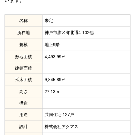
います。
名称
未定
所在地
神戸市灘区灘北通4-102他
規模
地上9階
敷地面積
4,493.99㎡
建築面積
延床面積
9,845.89㎡
高さ
27.13m
構造
用途
共同住宅 127戸
設計
株式会社アクアス