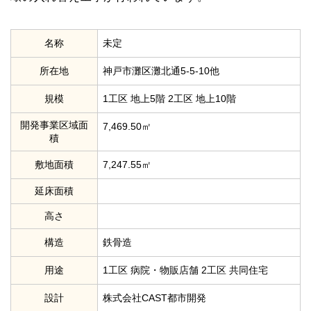
名称
未定
所在地
神戸市灘区灘北通5-5-10他
規模
1工区 地上5階 2工区 地上10階
開発事業区域面
7,469.50㎡
積
敷地面積
7,247.55㎡
延床面積
高さ
構造
鉄骨造
用途
1工区 病院・物販店舗 2工区 共同住宅
設計
株式会社CAST都市開発