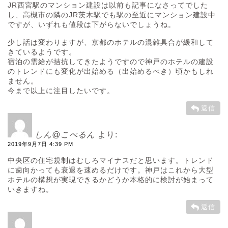
JR西宮駅のマンション建設は以前も記事になさってでした
し、高槻市の隣のJR茨木駅でも駅の至近にマンション建設中
ですが、いずれも値段は下がらないでしょうね。
少し話は変わりますが、京都のホテルの混雑具合が緩和して
きているようです。
宿泊の需給が拮抗してきたようですので神戸のホテルの建設
のトレンドにも変化が出始める（出始めるべき）頃かもしれ
ません。
今まで以上に注目したいです。
返信
しん@こべるん
より:
2019年9月7日 4:39 PM
中央区の住宅規制はむしろマイナスだと思います。トレンド
に歯向かっても衰退を速めるだけです。神戸はこれから大型
ホテルの構想が実現できるかどうか本格的に検討が始まって
いきますね。
返信