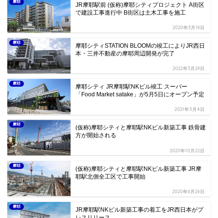
摩耶
JR摩耶駅前 (仮称)摩耶シティプロジェクト A街区
で建設工事進行中 B街区は土木工事を施工
2020年3月18日
摩耶
摩耶シティSTATION BLOOMの竣工によりJR西日
本・三井不動産の摩耶周辺開発が完了
2022年3月29日
摩耶
摩耶シティ JR摩耶駅NKビル竣工 スーパー
「Food Market satake」が5月5日にオープン予定
2021年5月4日
摩耶
(仮称)摩耶シティと摩耶駅NKビル新築工事 鉄骨建
方が開始される
2020年10月22日
摩耶
(仮称)摩耶シティと摩耶駅NKビル新築工事 JR摩
耶駅北側全工区で工事開始
2020年6月26日
摩耶
JR摩耶駅NKビル新築工事の着工をJR西日本がプ
レスリリース