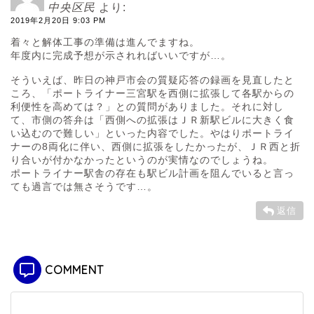
中央区民
より:
2019年2月20日 9:03 PM
着々と解体工事の準備は進んでますね。
年度内に完成予想が示されればいいですが…。
そういえば、昨日の神戸市会の質疑応答の録画を見直したと
ころ、「ポートライナー三宮駅を西側に拡張して各駅からの
利便性を高めては？」との質問がありました。それに対し
て、市側の答弁は「西側への拡張はＪＲ新駅ビルに大きく食
い込むので難しい」といった内容でした。やはりポートライ
ナーの8両化に伴い、西側に拡張をしたかったが、ＪＲ西と折
り合いが付かなかったというのが実情なのでしょうね。
ポートライナー駅舎の存在も駅ビル計画を阻んでいると言っ
ても過言では無さそうです…。
返信
COMMENT