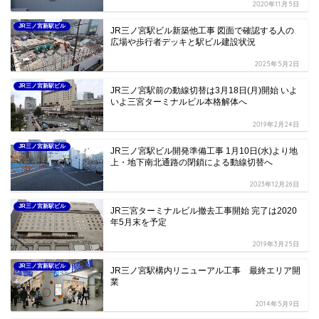
2020年11月5日
JR三ノ宮新駅ビル
JR三ノ宮駅ビル新築他工事 図面で確認する人の
広場や歩行者デッキと駅ビル建設状況
2025年5月2日
JR三ノ宮新駅ビル
JR三ノ宮駅前の動線切替は3月18日(月)開始 いよ
いよ三宮ターミナルビル本格解体へ
2019年2月24日
JR三ノ宮新駅ビル
JR三ノ宮駅ビル開発準備工事 1月10日(水)より地
上・地下南北通路の閉鎖による動線切替へ
2023年12月26日
JR三ノ宮新駅ビル
JR三宮ターミナルビル撤去工事開始 完了は2020
年5月末を予定
2019年3月25日
JR三ノ宮新駅ビル
JR三ノ宮駅構内リニューアル工事 最終エリア開
業
2014年5月9日