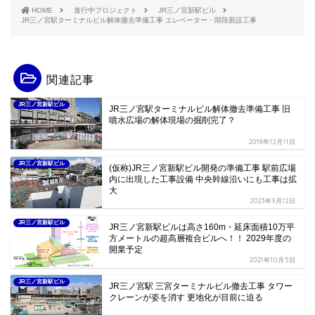
HOME
進行中プロジェクト
JR三ノ宮新駅ビル
JR三ノ宮駅ターミナルビル解体撤去準備工事 エレベーター・階段新設工事
関連記事
JR三ノ宮新駅ビル
JR三ノ宮駅ターミナルビル解体撤去準備工事 旧
噴水広場の解体現場の掘削完了？
2018年12月11日
JR三ノ宮新駅ビル
(仮称)JR三ノ宮新駅ビル開発の準備工事 駅前広場
内に出現した工事設備 中央幹線沿いにも工事は拡
大
2023年9月12日
JR三ノ宮新駅ビル
JR三ノ宮新駅ビルは高さ160m・延床面積10万平
方メートルの超高層複合ビルへ！！ 2029年度の
開業予定
2021年10月5日
JR三ノ宮新駅ビル
JR三ノ宮駅 三宮ターミナルビル撤去工事 タワー
クレーンが姿を消す 更地化が目前に迫る