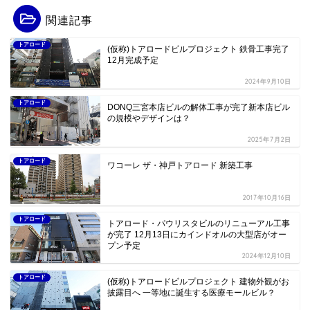
関連記事
トアロード
(仮称)トアロードビルプロジェクト 鉄骨工事完了
12月完成予定
2024年9月10日
トアロード
DONQ三宮本店ビルの解体工事が完了新本店ビル
の規模やデザインは？
2025年7月2日
トアロード
ワコーレ ザ・神戸トアロード 新築工事
2017年10月16日
トアロード
トアロード・パウリスタビルのリニューアル工事
が完了 12月13日にカインドオルの大型店がオー
プン予定
2024年12月10日
トアロード
(仮称)トアロードビルプロジェクト 建物外観がお
披露目へ 一等地に誕生する医療モールビル？