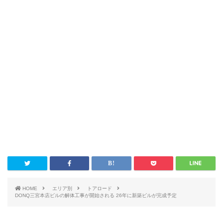
HOME
エリア別
トアロード
DONQ三宮本店ビルの解体工事が開始される 26年に新築ビルが完成予定