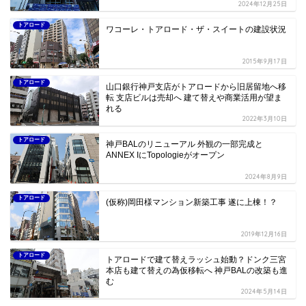
2024年12月25日
トアロード
ワコーレ・トアロード・ザ・スイートの建設状況
2015年9月17日
トアロード
山口銀行神戸支店がトアロードから旧居留地へ移
転 支店ビルは売却へ 建て替えや商業活用が望ま
れる
2022年3月10日
トアロード
神戸BALのリニューアル 外観の一部完成と
ANNEX IにTopologieがオープン
2024年8月9日
トアロード
(仮称)岡田様マンション新築工事 遂に上棟！？
2019年12月16日
トアロード
トアロードで建て替えラッシュ始動？ドンク三宮
本店も建て替えの為仮移転へ 神戸BALの改築も進
む
2024年5月14日