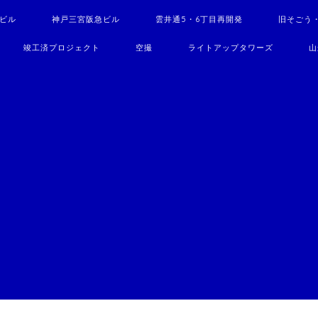
駅ビル
神戸三宮阪急ビル
雲井通5・6丁目再開発
旧そごう
竣工済プロジェクト
空撮
ライトアップタワーズ
山