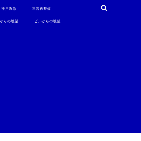
・神戸阪急
三宮再整備
からの眺望
ビルからの眺望