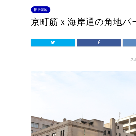
旧居留地
京町筋ｘ海岸通の角地パ
ス