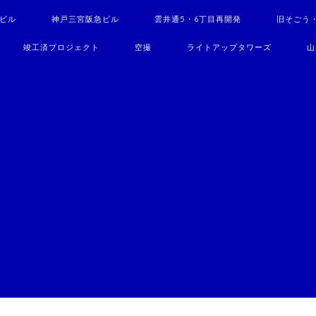
駅ビル
神戸三宮阪急ビル
雲井通5・6丁目再開発
旧そごう
竣工済プロジェクト
空撮
ライトアップタワーズ
山