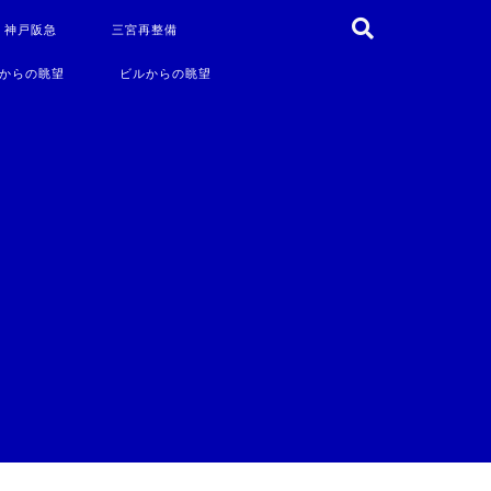
・神戸阪急
三宮再整備
からの眺望
ビルからの眺望