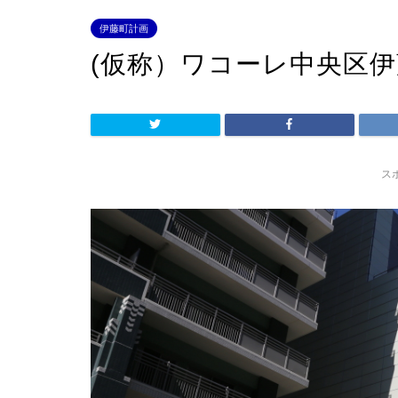
伊藤町計画
(仮称）ワコーレ中央区
ス