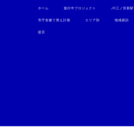
ホーム
進行中プロジェクト
JR三ノ宮新
市庁舎建て替え計画
エリア別
地域探訪
提言