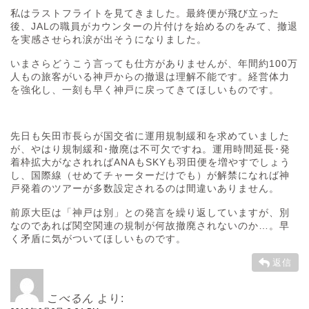
私はラストフライトを見てきました。最終便が飛び立った
後、JALの職員がカウンターの片付けを始めるのをみて、撤退
を実感させられ涙が出そうになりました。
いまさらどうこう言っても仕方がありませんが、年間約100万
人もの旅客がいる神戸からの撤退は理解不能です。経営体力
を強化し、一刻も早く神戸に戻ってきてほしいものです。
先日も矢田市長らが国交省に運用規制緩和を求めていました
が、やはり規制緩和･撤廃は不可欠ですね。運用時間延長･発
着枠拡大がなされればANAもSKYも羽田便を増やすでしょう
し、国際線（せめてチャーターだけでも）が解禁になれば神
戸発着のツアーが多数設定されるのは間違いありません。
前原大臣は「神戸は別」との発言を繰り返していますが、別
なのであれば関空関連の規制が何故撤廃されないのか…。早
く矛盾に気がついてほしいものです。
返信
こべるん
より: