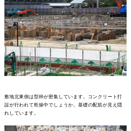
中央旅客ターミナル「かもめりあ」の東用地で建設の
進められている複合商業施設「ノートルダム神戸」。
前回、取材したのが10月末。まだ基礎工事の準備工事
である掘削が進められていましたが、一ヶ月経つと様
子は一変していました。現場には二台のクローラー式
クレーンが導入されています。