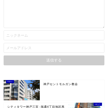
ノートルダム神戸
強者共が夢の跡 -ホテル計画頓挫とウォーターフ
ロントの将来像-
2010年1月14日
ノートルダム神戸
ノートルダム神戸 -かもめりあ東用地-
2012年3月4日
COMMENT