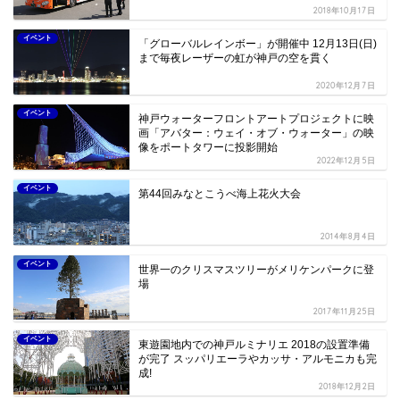
2018年10月17日
イベント
「グローバルレインボー」が開催中 12月13日(日)
まで毎夜レーザーの虹が神戸の空を貫く
2020年12月7日
イベント
神戸ウォーターフロントアートプロジェクトに映
画「アバター：ウェイ・オブ・ウォーター」の映
像をポートタワーに投影開始
2022年12月5日
イベント
第44回みなとこうべ海上花火大会
2014年8月4日
イベント
世界一のクリスマスツリーがメリケンパークに登
場
2017年11月25日
イベント
東遊園地内での神戸ルミナリエ 2018の設置準備
が完了 スッパリエーラやカッサ・アルモニカも完
成!
2018年12月2日