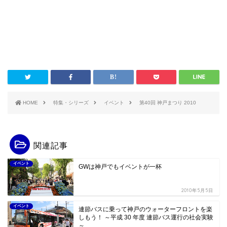
HOME
特集・シリーズ
イベント
第40回 神戸まつり 2010
関連記事
イベント
GWは神戸でもイベントが一杯
2010年5月5日
イベント
連節バスに乗って神戸のウォーターフロントを楽
しもう！ ～平成 30 年度 連節バス運行の社会実験
～