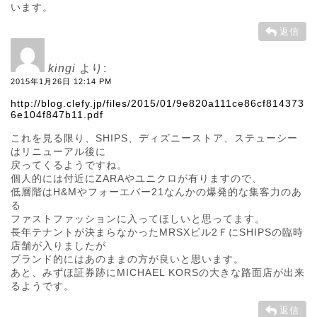
います。
返信
kingi
より:
2015年1月26日 12:14 PM
http://blog.clefy.jp/files/2015/01/9e820a111ce86cf814373
6e104f847b11.pdf
これを見る限り、SHIPS、ディズニーストア、ステューシー
はリニューアル後に
戻ってくるようですね。
個人的には付近にZARAやユニクロが有りますので、
低層階はH&Mやフォーエバー21なんかの爆発的な集客力のあ
る
ファストファッションに入ってほしいと思ってます。
長年テナントが決まらなかったMRSXビル2ＦにSHIPSの臨時
店舗が入りましたが
ブランド的にはあのままの方が良いと思います。
あと、みずほ証券跡にMICHAEL KORSの大きな路面店が出来
るようです。
返信