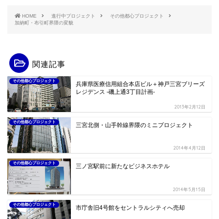
HOME
進行中プロジェクト
その他都心プロジェクト
加納町・布引町界隈の変貌
関連記事
その他都心プロジェクト
兵庫県医療信用組合本店ビル＋神戸三宮ブリーズ
レジデンス -磯上通3丁目計画-
2013年2月12日
その他都心プロジェクト
三宮北側・山手幹線界隈のミニプロジェクト
2014年4月12日
その他都心プロジェクト
三ノ宮駅前に新たなビジネスホテル
2014年5月15日
その他都心プロジェクト
市庁舎旧4号館をセントラルシティへ売却