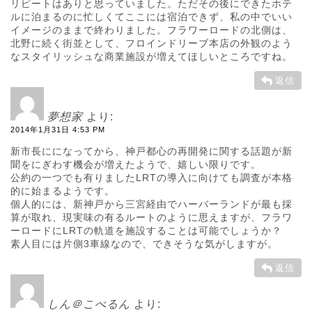
リピートはありと思っていました。ただその後にできたホテ
ルに泊まるのに忙しくてここには宿泊できず、私の中でいい
イメージのままで終わりました。フラワーロードの北側は、
北野に続く街並として、フロインドリーブ本店の外観のよう
なスタイリッシュな商業施設が増えてほしいところですね。
返信
夢想家
より:
2014年1月31日 4:53 PM
新市長にになってから、神戸都心の再開発に関する話題が新
聞をにぎわす機会が増えたようで、嬉しい限りです。
公約の一つでも有りましたLRTの導入に向けても調査が本格
的に始まるようです。
個人的には、新神戸から三宮経由でハーバーランドが最も採
算が取れ、現実味の有るルートのように思えますが、フラワ
ーロードにLRTの軌道を施設することは可能でしょうか？
素人目には片側3車線なので、できそうな気がしますが。
返信
しん＠こべるん
より: