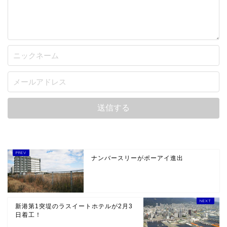
ナンバースリーがポーアイ進出
新港第1突堤のラスイートホテルが2月3
日着工！