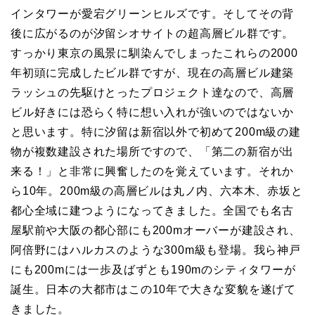
インタワーが愛宕グリーンヒルズです。そしてその背
後に広がるのが汐留シオサイトの超高層ビル群です。
すっかり東京の風景に馴染んでしまったこれらの2000
年初頭に完成したビル群ですが、現在の高層ビル建築
ラッシュの先駆けとったプロジェクト達なので、高層
ビル好きには恐らく特に想い入れが強いのではないか
と思います。特に汐留は新宿以外で初めて200m級の建
物が複数建設された場所ですので、「第二の新宿が出
来る！」と非常に興奮したのを覚えています。それか
ら10年。200m級の高層ビルは丸ノ内、六本木、赤坂と
都心全域に建つようになってきました。全国でも名古
屋駅前や大阪の都心部にも200mオーバーが建設され、
阿倍野にはハルカスのような300m級も登場。我ら神戸
にも200mには一歩及ばずとも190mのシティタワーが
誕生。日本の大都市はこの10年で大きな変貌を遂げて
きました。