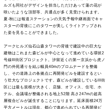
ルズも同社がデザインを担当しただけあって蓮の花が
咲いたような頂部等、共通点が多く見受けられます。
夏-秋には報道ステーションの天気予報中継画面でキャ
スターの背後にこのタワーが美しくライトアップされ
た姿を見ることができました。
アークヒルズ仙石山森タワーの背後で建設中の巨大な
建物はこれまた森ビルが中心となって進めている環状2
号線III街区プロジェクト。汐留近くの第一京浜から虎ノ
門の外苑通りを結ぶ幅員40mのプロムナードを整備
し、その道路上の各拠点に再開発ビルを建設するとい
う壮大なプロジェクトです。森ビルが建設しているIII街
区には最も規模が大きく、店舗、オフィス、住宅、ホ
テル、会議場が整備される地上52階 高さ247mの超高
層複合ビルが誕生することになります。延床面積24万
平方メートルは現在、都心で進められている再開発ビ