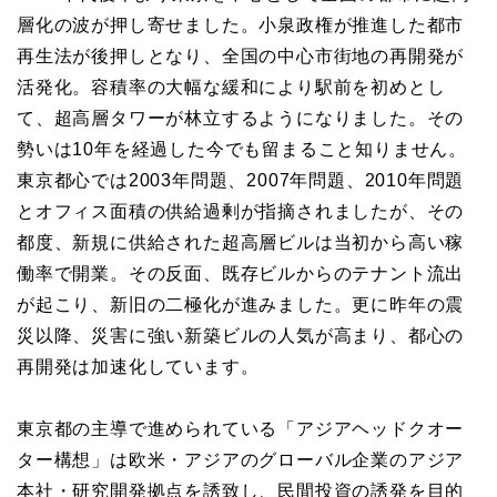
層化の波が押し寄せました。小泉政権が推進した都市
再生法が後押しとなり、全国の中心市街地の再開発が
活発化。容積率の大幅な緩和により駅前を初めとし
て、超高層タワーが林立するようになりました。その
勢いは10年を経過した今でも留まること知りません。
東京都心では2003年問題、2007年問題、2010年問題
とオフィス面積の供給過剰が指摘されましたが、その
都度、新規に供給された超高層ビルは当初から高い稼
働率で開業。その反面、既存ビルからのテナント流出
が起こり、新旧の二極化が進みました。更に昨年の震
災以降、災害に強い新築ビルの人気が高まり、都心の
再開発は加速化しています。
東京都の主導で進められている「アジアヘッドクオー
ター構想」は欧米・アジアのグローバル企業のアジア
本社・研究開発拠点を誘致し、民間投資の誘発を目的