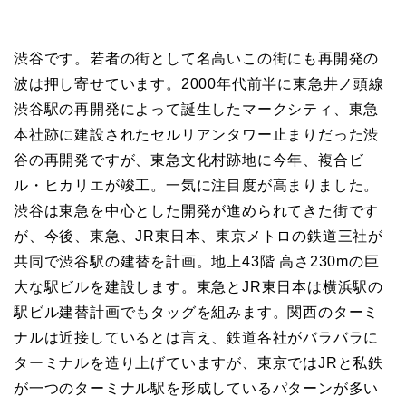
渋谷です。若者の街として名高いこの街にも再開発の
波は押し寄せています。2000年代前半に東急井ノ頭線
渋谷駅の再開発によって誕生したマークシティ、東急
本社跡に建設されたセルリアンタワー止まりだった渋
谷の再開発ですが、東急文化村跡地に今年、複合ビ
ル・ヒカリエが竣工。一気に注目度が高まりました。
渋谷は東急を中心とした開発が進められてきた街です
が、今後、東急、JR東日本、東京メトロの鉄道三社が
共同で渋谷駅の建替を計画。地上43階 高さ230mの巨
大な駅ビルを建設します。東急とJR東日本は横浜駅の
駅ビル建替計画でもタッグを組みます。関西のターミ
ナルは近接しているとは言え、鉄道各社がバラバラに
ターミナルを造り上げていますが、東京ではJRと私鉄
が一つのターミナル駅を形成しているパターンが多い