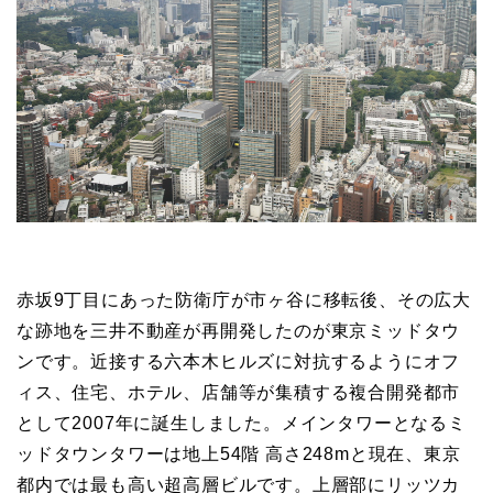
赤坂9丁目にあった防衛庁が市ヶ谷に移転後、その広大
な跡地を三井不動産が再開発したのが東京ミッドタウ
ンです。近接する六本木ヒルズに対抗するようにオフ
ィス、住宅、ホテル、店舗等が集積する複合開発都市
として2007年に誕生しました。メインタワーとなるミ
ッドタウンタワーは地上54階 高さ248mと現在、東京
都内では最も高い超高層ビルです。上層部にリッツカ