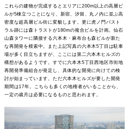
これらの建物が完成するとエリアに200m以上の高層ビ
ルが5棟立つことになり、新宿、汐留、丸ノ内に並ぶ高
密度な超高層ビル街に変貌します。更に虎ノ門パスト
ラル跡には森トラストが180mの複合ビルを計画。仙石
山森タワーに隣接する六本木・麻布台も森ビルが新た
な再開発を模索中。また上記写真の六本木5丁目は駐車
場が多く目立ちますが、ここには第二六本木ヒルズの
構想があるようです。すでに六本木5丁目西地区市街地
再開発準備組合が発足し、具体的な開発に向けての検
討が始まっています。ただ六本木ヒルズが要した開発
期間は17年。こちらも多くの地権者がいることから、
一定の歳月は必要になるものと思われます。