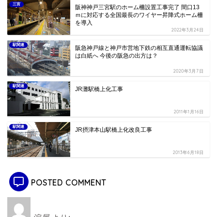
三宮
阪神神戸三宮駅のホーム柵設置工事完了 間口13
ｍに対応する全国最長のワイヤー昇降式ホーム柵
を導入
2022年3月24日
駅関連
阪急神戸線と神戸市営地下鉄の相互直通運転協議
は白紙へ 今後の阪急の出方は？
2020年3月7日
駅関連
JR灘駅橋上化工事
2011年1月16日
駅関連
JR摂津本山駅橋上化改良工事
2013年6月18日
POSTED COMMENT