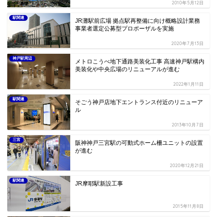
2010年5月12日
駅関連
JR灘駅前広場 拠点駅再整備に向け概略設計業務
事業者選定公募型プロポーザルを実施
2020年7月13日
神戸駅周辺
メトロこうべ地下通路美装化工事 高速神戸駅構内
美装化や中央広場のリニューアルが進む
2022年1月11日
駅関連
そごう神戸店地下エントランス付近のリニューア
ル
2013年10月7日
三宮
阪神神戸三宮駅の可動式ホーム柵ユニットの設置
が進む
2020年12月21日
駅関連
JR摩耶駅新設工事
2015年11月8日