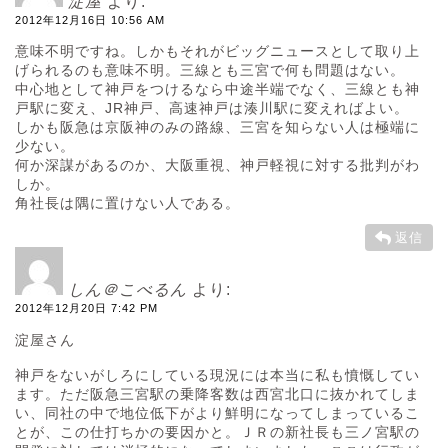
淀屋
より:
2012年12月16日 10:56 AM
意味不明ですね。しかもそれがビッグニュースとして取り上
げられるのも意味不明。三線とも三宮で何も問題はない。
中心地として神戸をつけるなら中途半端でなく、三線とも神
戸駅に変え、JR神戸、高速神戸は湊川駅に変えればよい。
しかも阪急は京阪神のみの路線、三宮を知らない人は極端に
少ない。
何か深謀があるのか、大阪重視、神戸軽視に対する批判がわ
しか。
角社長は隅に置けない人である。
返信
しん＠こべるん
より:
2012年12月20日 7:42 PM
淀屋さん
神戸をないがしろにしている現況には本当に私も憤慨してい
ます。ただ阪急三宮駅の乗降客数は西宮北口に抜かれてしま
い、同社の中で地位低下がより鮮明になってしまっているこ
とが、この仕打ちかの要因かと。ＪＲの新社長も三ノ宮駅の