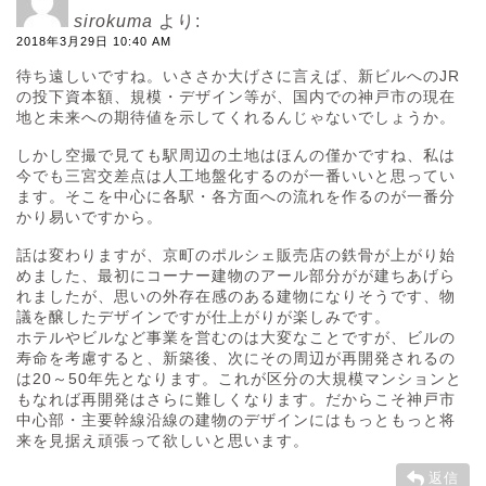
sirokuma
より:
2018年3月29日 10:40 AM
待ち遠しいですね。いささか大げさに言えば、新ビルへのJR
の投下資本額、規模・デザイン等が、国内での神戸市の現在
地と未来への期待値を示してくれるんじゃないでしょうか。
しかし空撮で見ても駅周辺の土地はほんの僅かですね、私は
今でも三宮交差点は人工地盤化するのが一番いいと思ってい
ます。そこを中心に各駅・各方面への流れを作るのが一番分
かり易いですから。
話は変わりますが、京町のポルシェ販売店の鉄骨が上がり始
めました、最初にコーナー建物のアール部分がが建ちあげら
れましたが、思いの外存在感のある建物になりそうです、物
議を醸したデザインですが仕上がりが楽しみです。
ホテルやビルなど事業を営むのは大変なことですが、ビルの
寿命を考慮すると、新築後、次にその周辺が再開発されるの
は20～50年先となります。これが区分の大規模マンションと
もなれば再開発はさらに難しくなります。だからこそ神戸市
中心部・主要幹線沿線の建物のデザインにはもっともっと将
来を見据え頑張って欲しいと思います。
返信