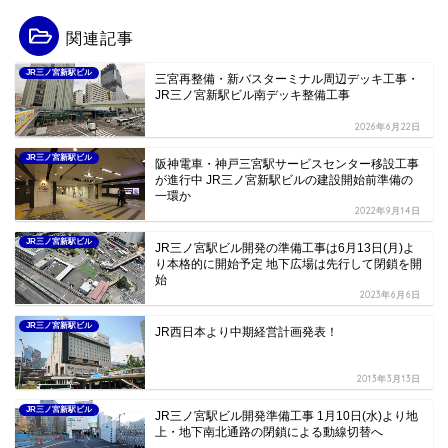
関連記事
JR三ノ宮新駅ビル
三宮再整備・新バスターミナル周辺デッキ工事・
JR三ノ宮新駅ビル南デッキ整備工事
2026年6月22日
JR三ノ宮新駅ビル
阪神電車・神戸三宮駅サービスセンター移設工事
が進行中 JR三ノ宮新駅ビルの建設開始前準備の
一環か
2022年9月14日
JR三ノ宮新駅ビル
JR三ノ宮駅ビル開発の準備工事は6月13日(月)よ
り本格的に開始予定 地下広場は先行して閉鎖を開
始
2023年6月6日
JR三ノ宮新駅ビル
JR西日本より中期経営計画発表！
2013年3月13日
JR三ノ宮新駅ビル
JR三ノ宮駅ビル開発準備工事 1月10日(水)より地
上・地下南北通路の閉鎖による動線切替へ