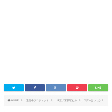
HOME
進行中プロジェクト
JR三ノ宮新駅ビル
Xデーはいつか？