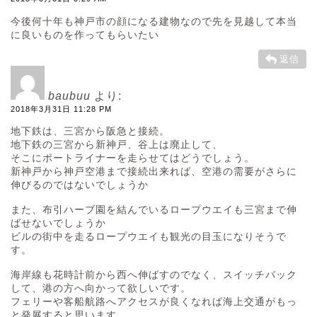
今後何十年も神戸市の顔になる建物なので先を見越して本当
に良いものを作ってもらいたい
返信
baubuu
より:
2018年3月31日 11:28 PM
地下鉄は、三宮から阪急と接続。
地下鉄の三宮から新神戸、谷上は廃止して、
そこにポートライナーを走らせてはどうでしょう。
新神戸から神戸空港まで接続出来れば、空港の需要がさらに
伸びるのではないでしょうか
また、布引ハーブ園を結んでいるロープウエイも三宮まで伸
ばせないでしょうか
ビルの街中を走るロープウエイも観光の目玉になりそうで
す。
海岸線も花時計前から西へ伸ばすのでなく、スイッチバック
して、港の方へ向かって欲しいです。
フェリーや客船航路へアクセスが良くなれば海上交通がもっ
と発展すると思います。