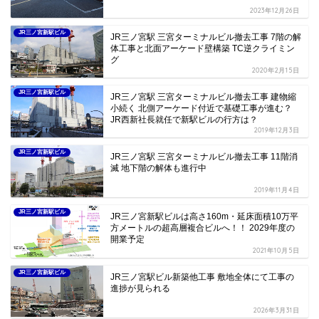
2023年12月26日
JR三ノ宮新駅ビル
JR三ノ宮駅 三宮ターミナルビル撤去工事 7階の解
体工事と北面アーケード壁構築 TC逆クライミン
グ
2020年2月15日
JR三ノ宮新駅ビル
JR三ノ宮駅 三宮ターミナルビル撤去工事 建物縮
小続く 北側アーケード付近で基礎工事が進む？
JR西新社長就任で新駅ビルの行方は？
2019年12月3日
JR三ノ宮新駅ビル
JR三ノ宮駅 三宮ターミナルビル撤去工事 11階消
滅 地下階の解体も進行中
2019年11月4日
JR三ノ宮新駅ビル
JR三ノ宮新駅ビルは高さ160m・延床面積10万平
方メートルの超高層複合ビルへ！！ 2029年度の
開業予定
2021年10月5日
JR三ノ宮新駅ビル
JR三ノ宮駅ビル新築他工事 敷地全体にて工事の
進捗が見られる
2026年3月31日