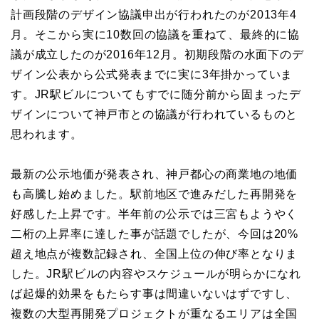
計画段階のデザイン協議申出が行われたのが2013年4
月。そこから実に10数回の協議を重ねて、最終的に協
議が成立したのが2016年12月。初期段階の水面下のデ
ザイン公表から公式発表までに実に3年掛かっていま
す。JR駅ビルについてもすでに随分前から固まったデ
ザインについて神戸市との協議が行われているものと
思われます。
最新の公示地価が発表され、神戸都心の商業地の地価
も高騰し始めました。駅前地区で進みだした再開発を
好感した上昇です。半年前の公示では三宮もようやく
二桁の上昇率に達した事が話題でしたが、今回は20%
超え地点が複数記録され、全国上位の伸び率となりま
した。JR駅ビルの内容やスケジュールが明らかになれ
ば起爆的効果をもたらす事は間違いないはずですし、
複数の大型再開発プロジェクトが重なるエリアは全国