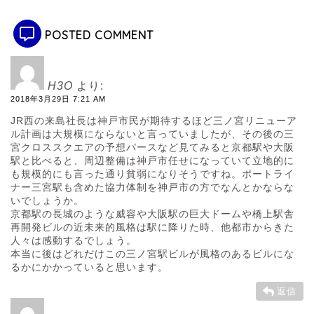
POSTED COMMENT
H3O
より:
2018年3月29日 7:21 AM
JR西の来島社長は神戸市民が期待するほど三ノ宮リニューア
ル計画は大規模にならないと言っていましたが、その後の三
宮クロススクエアの予想パースなど見てみると京都駅や大阪
駅と比べると、周辺整備は神戸市任せになっていて立地的に
も規模的にも言った通り貧弱になりそうですね。ポートライ
ナー三宮駅も含めた協力体制を神戸市の方でなんとかならな
いでしょうか。
京都駅の長城のような威容や大阪駅の巨大ドームや橋上駅舎
再開発ビルの近未来的風格は駅に降りた時、他都市からきた
人々は感動するでしょう。
本当に後はどれだけこの三ノ宮駅ビルが風格のあるビルにな
るかにかかっていると思います。
返信