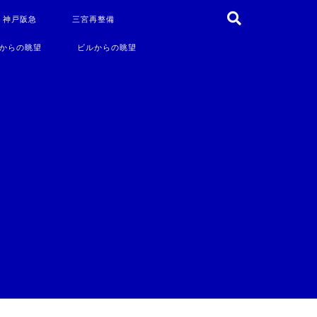
・神戸阪急
三宮再整備
からの眺望
ビルからの眺望