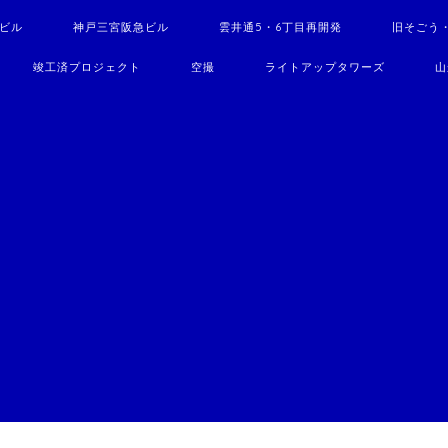
駅ビル
神戸三宮阪急ビル
雲井通5・6丁目再開発
旧そごう
竣工済プロジェクト
空撮
ライトアップタワーズ
山