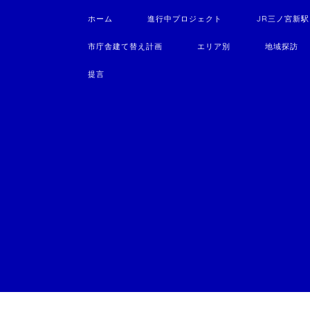
ホーム
進行中プロジェクト
JR三ノ宮新
市庁舎建て替え計画
エリア別
地域探訪
提言