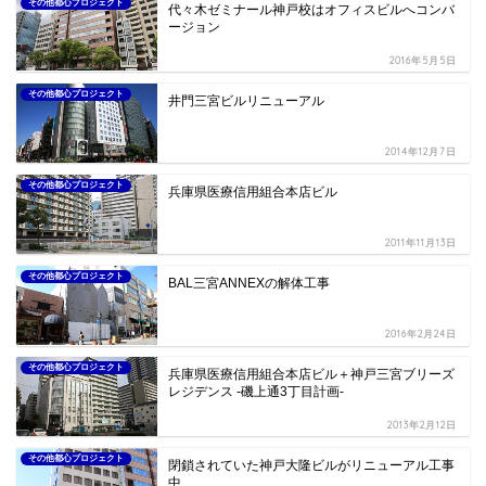
その他都心プロジェクト
代々木ゼミナール神戸校はオフィスビルへコンバ
ージョン
2016年5月5日
その他都心プロジェクト
井門三宮ビルリニューアル
2014年12月7日
その他都心プロジェクト
兵庫県医療信用組合本店ビル
2011年11月13日
その他都心プロジェクト
BAL三宮ANNEXの解体工事
2016年2月24日
その他都心プロジェクト
兵庫県医療信用組合本店ビル＋神戸三宮ブリーズ
レジデンス -磯上通3丁目計画-
2013年2月12日
その他都心プロジェクト
閉鎖されていた神戸大隆ビルがリニューアル工事
中