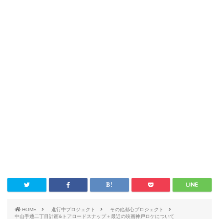
HOME
進行中プロジェクト
その他都心プロジェクト
中山手通二丁目計画&トアロードスナップ＋最近の映画神戸ロケについて