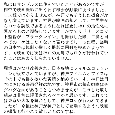
私はロサンゼルスに住んでいたことがあるのですが、
街中で映画撮影に出くわす機会が頻繁にありました。
ロス程ではありませんが、神戸でもそうした機会がか
なり増えています。神戸が映画の都として、世界中か
らロケを誘致できるようになれば更に神戸の活性化に
繋がるものと期待しています。かつてリドリースコッ
ト監督が「ブラックレイン」を撮影した際、二度と日
本でのロケはしたくないと言わせてしまった程、当時
の日本では規制が厳しく撮影に困難を極めたようで
す。同映画では実は神戸の元町でもロケが行われてい
たことはあまり知られていません。
環境はかなり改善され、日本各地にフィルムコミッシ
ョンが設立されていますが、神戸フィルムオフィスは
その中でも群を抜いた実績を納めています。神戸は日
本における映画発祥の地です。神戸市の都市戦略はチ
グハグな面があることも否めませんが、こうした取り
組みは非常に評価されるべきかと思います。これまで
は東京や大阪を舞台として、神戸ロケが行われてきま
したが、今後は神戸が神戸として登場するような映画
の撮影も行われて欲しいものですね。