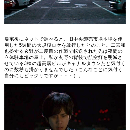
帰宅後にネットで調べると、旧中央卸売市場本場を使
用した5週間の大規模ロケを敢行したとのこと。二宮和
也扮する玄野が二度目の作戦で転送された先は夜間の
立体駐車場の屋上。私が玄野の背後で航空灯を明滅さ
せている3棟の超高層ビルがキャナルタウンだと気付く
のに数秒も掛かりませんでした（こんなことに気付く
自分にもビックリですが・・・）。