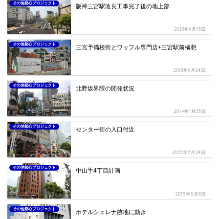
その他都心プロジェクト
阪神三宮駅改良工事完了後の地上部
2013年6月13日
その他都心プロジェクト
三宮予備校街とワッフル専門店+三宮駅前構想
2013年6月24日
その他都心プロジェクト
北野坂界隈の開発状況
2014年1月23日
その他都心プロジェクト
センター街の入口付近
2015年7月24日
その他都心プロジェクト
中山手4丁目計画
2015年5月8日
その他都心プロジェクト
ホテルシェレナ跡地に動き