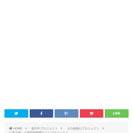
HOME
進行中プロジェクト
その他都心プロジェクト
三宮北側・山手幹線界隈のミニプロジェクト