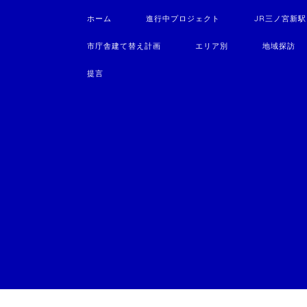
ホーム
進行中プロジェクト
JR三ノ宮新
市庁舎建て替え計画
エリア別
地域探訪
提言