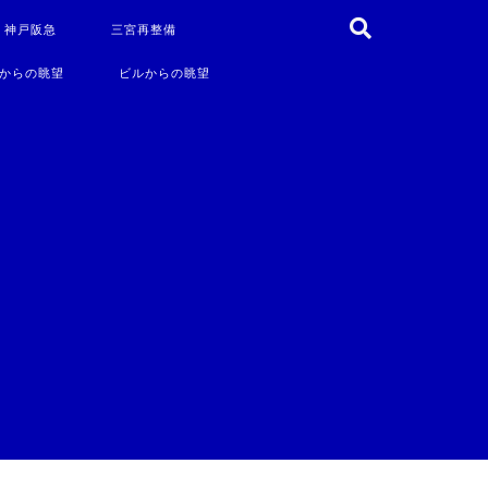
・神戸阪急
三宮再整備
からの眺望
ビルからの眺望