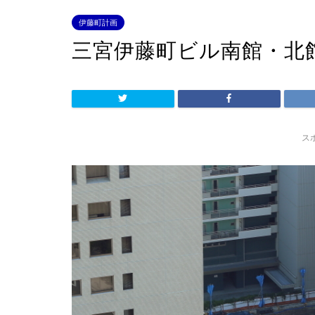
伊藤町計画
三宮伊藤町ビル南館・北
ス