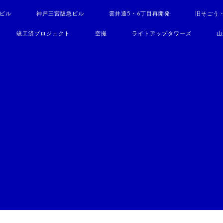
駅ビル
神戸三宮阪急ビル
雲井通5・6丁目再開発
旧そごう
竣工済プロジェクト
空撮
ライトアップタワーズ
山