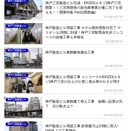
神戸三宮阪急ビル
神戸三宮阪急ビル完成・EKIZO(エキゾ)神戸三宮
開業！！三宮再開発の急先鋒事業が遂に完了を迎
える！！開業特集 Part2(西館編)
2021年4月27日
神戸三宮阪急ビル
神戸阪急ビル増築工事 ホテル階外壁取付完了 マ
リオンも28階に到達！神戸三宮駅西改札外コンコ
ースの改修工事も本格化
2020年8月3日
神戸三宮阪急ビル
神戸阪急ビル東館解体撤去工事
2016年8月31日
神戸三宮阪急ビル
神戸阪急ビル増築工事 コンコースやEKIZO(エキ
ゾ)神戸三宮の仕上げが更に進み華やかさが増す
2021年2月25日
神戸三宮阪急ビル
神戸阪急ビル東館建て替え工事 仮囲い設置が完
了 次の動きは？
2016年5月30日
神戸三宮阪急ビル
神戸阪急ビル増築工事 鉄骨建方は24階に突入!
GW返上で工事継続