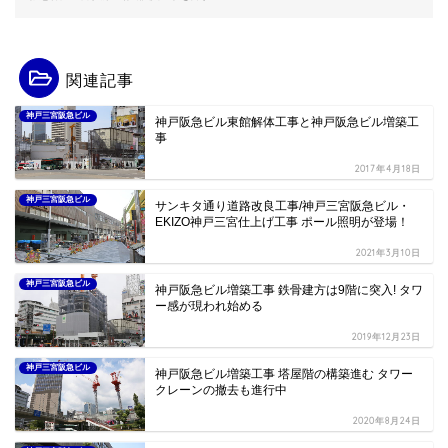
関連記事
神戸三宮阪急ビル
神戸阪急ビル東館解体工事と神戸阪急ビル増築工
事
2017年4月18日
神戸三宮阪急ビル
サンキタ通り道路改良工事/神戸三宮阪急ビル・
EKIZO神戸三宮仕上げ工事 ポール照明が登場！
2021年3月10日
神戸三宮阪急ビル
神戸阪急ビル増築工事 鉄骨建方は9階に突入! タワ
ー感が現われ始める
2019年12月23日
神戸三宮阪急ビル
神戸阪急ビル増築工事 塔屋階の構築進む タワー
クレーンの撤去も進行中
2020年8月24日