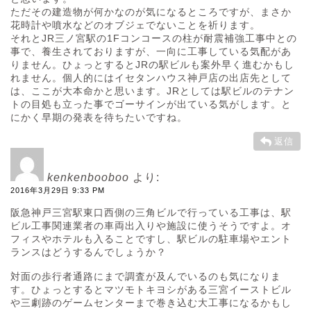
ただその建造物が何かなのが気になるところですが、まさか
花時計や噴水などのオブジェでないことを祈ります。
それとJR三ノ宮駅の1Fコンコースの柱が耐震補強工事中との
事で、養生されておりますが、一向に工事している気配があ
りません。ひょっとするとJRの駅ビルも案外早く進むかもし
れません。個人的にはイセタンハウス神戸店の出店先として
は、ここが大本命かと思います。JRとしては駅ビルのテナン
トの目処も立った事でゴーサインが出ている気がします。と
にかく早期の発表を待ちたいですね。
返信
kenkenbooboo
より:
2016年3月29日 9:33 PM
阪急神戸三宮駅東口西側の三角ビルで行っている工事は、駅
ビル工事関連業者の車両出入りや施設に使うそうですよ。オ
フィスやホテルも入ることですし、駅ビルの駐車場やエント
ランスはどうするんでしょうか？
対面の歩行者通路にまで調査が及んでいるのも気になりま
す。ひょっとするとマツモトキヨシがある三宮イーストビル
や三劇跡のゲームセンターまで巻き込む大工事になるかもし