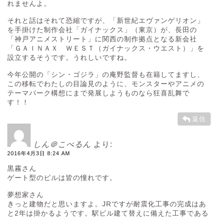
れませんよ。
それと話はそれて恐縮ですが、「新世紀エヴァンゲリオン」
を手掛けた制作会社「ガイナックス」（東京）が、長田の
「神戸アニメストリート」に関西の制作拠点となる新会社
「ＧＡＩＮＡＸ ＷＥＳＴ（ガイナックス・ウエスト）」を
設立するそうです。うれしいですね。
今年公開の「シン・ゴジラ」の庵野監督も在籍してますし、
この移転でわたしの目論見のように、モンスターやアニメの
テーマパーク構想にまで発展しようものなら狂喜乱舞で
す！！
返信
しん＠こべるん
より:
2016年4月3日 8:24 AM
黒霧さん
ゲート型のビルは皆の憧れです。
夢想家さん
きっと建物だと思いますよ。JRですが耐震化工事の完成はあ
と2年は掛かるようです。駅ビル建て替えに備えた工事である