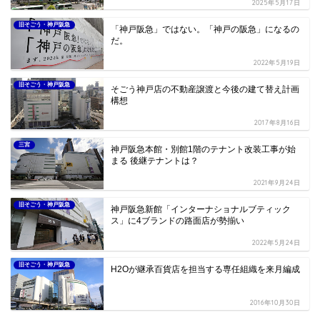
2025年5月17日
旧そごう・神戸阪急
「神戸阪急」ではない。「神戸の阪急」になるの
だ。
2022年5月19日
旧そごう・神戸阪急
そごう神戸店の不動産譲渡と今後の建て替え計画
構想
2017年8月16日
三宮
神戸阪急本館・別館1階のテナント改装工事が始
まる 後継テナントは？
2021年9月24日
旧そごう・神戸阪急
神戸阪急新館「インターナショナルブティック
ス」に4ブランドの路面店が勢揃い
2022年5月24日
旧そごう・神戸阪急
H2Oが継承百貨店を担当する専任組織を来月編成
2016年10月30日