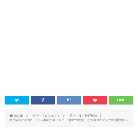
HOME
進行中プロジェクト
旧そごう・神戸阪急
神戸阪急の全館リモデル事業が遂に完了 「神戸の阪急」が大丸神戸店との全面競争へ