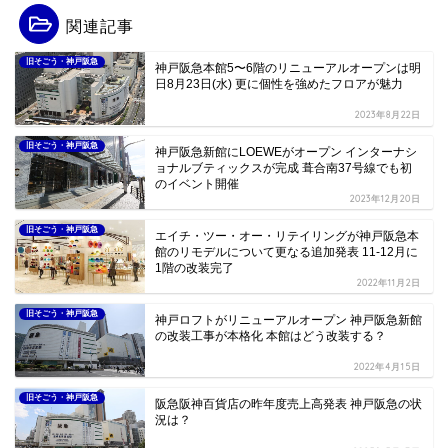
関連記事
旧そごう・神戸阪急
神戸阪急本館5〜6階のリニューアルオープンは明
日8月23日(水) 更に個性を強めたフロアが魅力
2023年8月22日
旧そごう・神戸阪急
神戸阪急新館にLOEWEがオープン インターナシ
ョナルブティックスが完成 葺合南37号線でも初
のイベント開催
2023年12月20日
旧そごう・神戸阪急
エイチ・ツー・オー・リテイリングが神戸阪急本
館のリモデルについて更なる追加発表 11-12月に
1階の改装完了
2022年11月2日
旧そごう・神戸阪急
神戸ロフトがリニューアルオープン 神戸阪急新館
の改装工事が本格化 本館はどう改装する？
2022年4月15日
旧そごう・神戸阪急
阪急阪神百貨店の昨年度売上高発表 神戸阪急の状
況は？