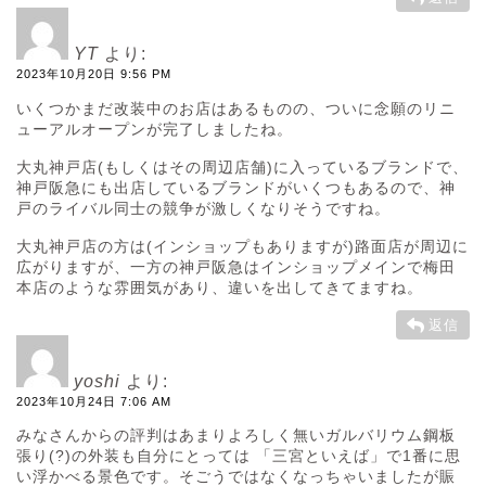
YT
より:
2023年10月20日 9:56 PM
いくつかまだ改装中のお店はあるものの、ついに念願のリニ
ューアルオープンが完了しましたね。
大丸神戸店(もしくはその周辺店舗)に入っているブランドで、
神戸阪急にも出店しているブランドがいくつもあるので、神
戸のライバル同士の競争が激しくなりそうですね。
大丸神戸店の方は(インショップもありますが)路面店が周辺に
広がりますが、一方の神戸阪急はインショップメインで梅田
本店のような雰囲気があり、違いを出してきてますね。
返信
yoshi
より:
2023年10月24日 7:06 AM
みなさんからの評判はあまりよろしく無いガルバリウム鋼板
張り(?)の外装も自分にとっては 「三宮といえば」で1番に思
い浮かべる景色です。そごうではなくなっちゃいましたが賑