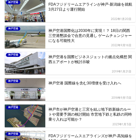
神戸空港
FDAフジドリームエアラインが神戸-新潟線を就航
3月27日より運行開始
2022年1月20日
神戸空港
神戸空港国際化は2030年に実現！？ 18日の関西
三空港懇談会で合意の見通し ゲームチェンジャー
になる可能性大
2022年9月16日
神戸空港
神戸空港を国際ビジネスジェットの拠点化構想 関
西エアポートが検討示唆
2019年1月21日
神戸空港
神戸空港 国際線を含む30増便を受け入れへ
2018年9月13日
神戸空港
神戸市が神戸空港と三宮を結ぶ地下鉄新線のルー
トや需要予測の検討開始 市営地下鉄と私鉄の同時
乗り入れは可能か？
2023年1月5日
神戸空港
FDAフジドリームスエアラインズが神戸-高知線を