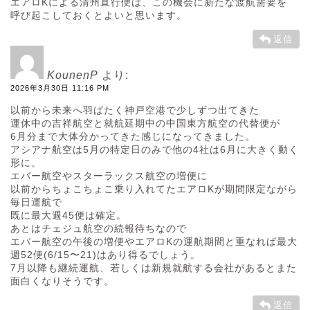
エアロKによる清州直行便は、この機会に新たな渡航需要を
呼び起こしておくとよいと思います。
返信
KounenP
より:
2026年3月30日 11:16 PM
以前から未来へ羽ばたく神戸空港で少しずつ出てきた
運休中の吉祥航空と就航延期中の中国東方航空の代替便が
6月分まで大体分かってきた感じになってきました。
アシアナ航空は5月の特定日のみで他の4社は6月に大きく動く
形に。
エバー航空やスターラックス航空の増便に
以前からちょこちょこ乗り入れてたエアロKが期間限定ながら
毎日運航で
既に最大週45便は確定。
あとはチェジュ航空の続報待ちなので
エバー航空の午後の増便やエアロKの運航期間と重なれば最大
週52便(6/15〜21)はあり得るでしょう。
7月以降も継続運航、若しくは新規就航する会社があるとまた
面白くなりそうです。
返信