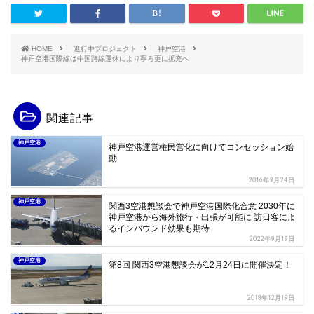
HOME
進行中プロジェクト
神戸空港
神戸空港国際線は中国路線運休により寧ろ更に拡充へ
関連記事
神戸空港
神戸空港運営権民営化に向けてコンセッション始
動
2016年9月24日
神戸空港
関西3空港懇談会で神戸空港国際化合意 2030年に
神戸空港から海外旅行・出張が可能に 訪日客によ
るインバウンド効果も期待
2022年9月19日
神戸空港
第8回 関西3空港懇談会が12月24日に開催決定！
2018年12月19日