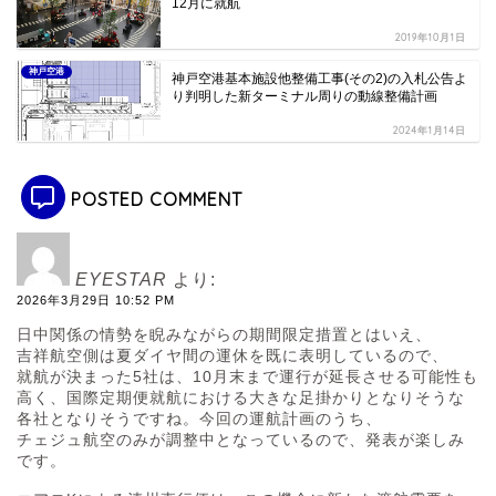
12月に就航
2019年10月1日
神戸空港
神戸空港基本施設他整備工事(その2)の入札公告よ
り判明した新ターミナル周りの動線整備計画
2024年1月14日
POSTED COMMENT
EYESTAR
より:
2026年3月29日 10:52 PM
日中関係の情勢を睨みながらの期間限定措置とはいえ、
吉祥航空側は夏ダイヤ間の運休を既に表明しているので、
就航が決まった5社は、10月末まで運行が延長させる可能性も
高く、国際定期便就航における大きな足掛かりとなりそうな
各社となりそうですね。今回の運航計画のうち、
チェジュ航空のみが調整中となっているので、発表が楽しみ
です。