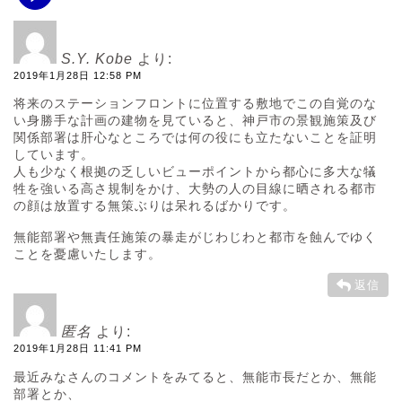
S.Y. Kobe
より:
2019年1月28日 12:58 PM
将来のステーションフロントに位置する敷地でこの自覚のな
い身勝手な計画の建物を見ていると、神戸市の景観施策及び
関係部署は肝心なところでは何の役にも立たないことを証明
しています。
人も少なく根拠の乏しいビューポイントから都心に多大な犠
牲を強いる高さ規制をかけ、大勢の人の目線に晒される都市
の顔は放置する無策ぶりは呆れるばかりです。
無能部署や無責任施策の暴走がじわじわと都市を蝕んでゆく
ことを憂慮いたします。
返信
匿名
より:
2019年1月28日 11:41 PM
最近みなさんのコメントをみてると、無能市長だとか、無能
部署とか、