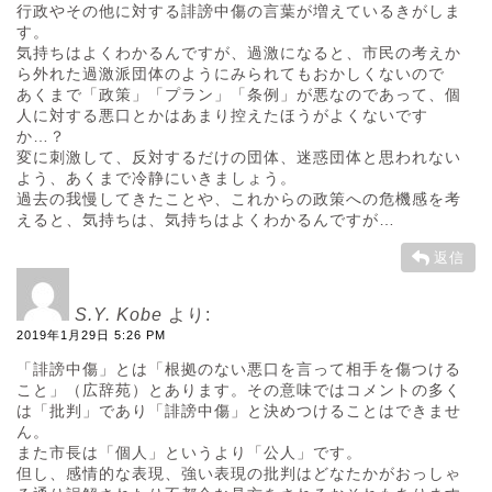
行政やその他に対する誹謗中傷の言葉が増えているきがしま
す。
気持ちはよくわかるんですが、過激になると、市民の考えか
ら外れた過激派団体のようにみられてもおかしくないので
あくまで「政策」「プラン」「条例」が悪なのであって、個
人に対する悪口とかはあまり控えたほうがよくないです
か…？
変に刺激して、反対するだけの団体、迷惑団体と思われない
よう、あくまで冷静にいきましょう。
過去の我慢してきたことや、これからの政策への危機感を考
えると、気持ちは、気持ちはよくわかるんですが…
返信
S.Y. Kobe
より:
2019年1月29日 5:26 PM
「誹謗中傷」とは「根拠のない悪口を言って相手を傷つける
こと」（広辞苑）とあります。その意味ではコメントの多く
は「批判」であり「誹謗中傷」と決めつけることはできませ
ん。
また市長は「個人」というより「公人」です。
但し、感情的な表現、強い表現の批判はどなたかがおっしゃ