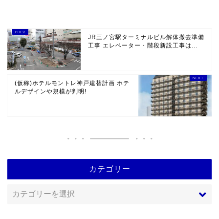
JR三ノ宮駅ターミナルビル解体撤去準備
工事 エレベーター・階段新設工事は...
(仮称)ホテルモントレ神戸建替計画 ホテ
ルデザインや規模が判明!
カテゴリー