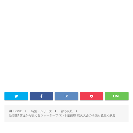
HOME
特集・シリーズ
都心風景
新港第1突堤から眺めるウォーターフロント最前線 花火大会の余韻も色濃く残る