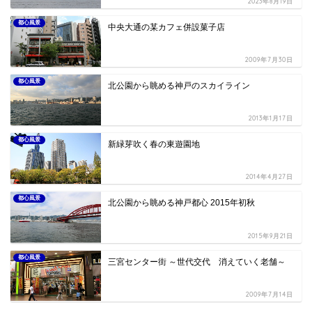
2023年8月19日
都心風景
中央大通の某カフェ併設菓子店
2009年7月30日
都心風景
北公園から眺める神戸のスカイライン
2013年1月17日
都心風景
新緑芽吹く春の東遊園地
2014年4月27日
都心風景
北公園から眺める神戸都心 2015年初秋
2015年9月21日
都心風景
三宮センター街 ～世代交代 消えていく老舗～
2009年7月14日