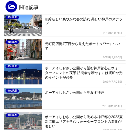
関連記事
都心風景
新緑眩しい爽やかな春の訪れ 美しい神戸のスナッ
プ
2019年4月21日
都心風景
元町商店街4丁目から見えたポートタワーについ
て
2019年8月20日
都心風景
ポーアイしおさい公園から望む神戸都心とウォー
ターフロントの夜景 訪問者を増やすには渡船や光
のイベントが必要
2019年7月25日
都心風景
ポーアイしおさい公園から見渡す神戸
2018年11月14日
都心風景
ポーアイしおさい公園から眺める神戸都心2023夏
新港町エリアを含むウォーターフロントの変化が
著しい