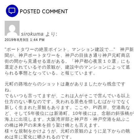
POSTED COMMENT
sirokuma
より:
2019年8月9日 1:44 PM
”ポートタワーの絶景ポイント、マンション建設で…” 神戸新
聞が、神戸ポートタワーを、神戸の目抜き通り神戸元町商店
街の間から見通せる道がある。「神戸都心夜景１０選」にも
選定されているその景観が、建設中のマンションによって遮
られる事態となっている。と報じています。
元町の路地からのショットは趣がありましたから残念です
ね。
でもいつも言ってますが、これは人がそこで営んでいる以上
仕方のない事なのです。失われる景色を惜しむばかりでなく
新しく生まれた景観もあります。ここや、PI西岸、空港島な
ど、そして5年後位には新港町、10年後には、念願の斜張橋が
海上に出現します。大阪湾岸部と神戸市・神戸空港を結ぶこ
の橋は神戸の未来を担う架け橋とも言えます。
様々な規制をかけようが、元町の景観のように足下からの眺
めは常に変化に晒されるのです。