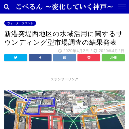
ウォーターフロント
新港突堤⻄地区の⽔域活⽤に関するサ
ウンディング型市場調査の結果発表
2020年4月2日
/
2020年4月2日
スポンサーリンク