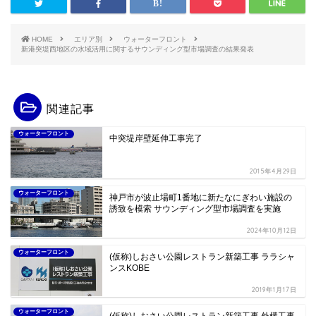
HOME
エリア別
ウォーターフロント
新港突堤⻄地区の⽔域活⽤に関するサウンディング型市場調査の結果発表
関連記事
ウォーターフロント
中突堤岸壁延伸工事完了
2015年4月29日
ウォーターフロント
神戸市が波止場町1番地に新たなにぎわい施設の
誘致を模索 サウンディング型市場調査を実施
2024年10月12日
ウォーターフロント
(仮称)しおさい公園レストラン新築工事 ララシャ
ンスKOBE
2019年1月17日
ウォーターフロント
(仮称)しおさい公園レストラン新築工事 外構工事