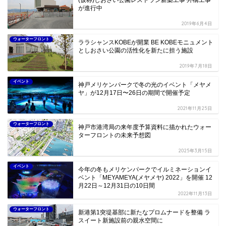
が進行中
2019年6月4日
ウォーターフロント
ララシャンスKOBEが開業 BE KOBEモニュメント
としおさい公園の活性化を新たに担う施設
2019年7月18日
イベント
神戸メリケンパークで冬の光のイベント「メヤメ
ヤ」が12月17日〜26日の期間で開催予定
2021年11月25日
ウォーターフロント
神戸市港湾局の来年度予算資料に描かれたウォー
ターフロントの未来予想図
2025年3月15日
イベント
今年の冬もメリケンパークでイルミネーションイ
ベント「MEYAMEYA(メヤメヤ) 2022」を開催 12
月22日～12月31日の10日間
2022年11月13日
ウォーターフロント
新港第1突堤基部に新たなプロムナードを整備 ラ
スイート新施設前の親水空間に