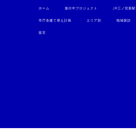
ホーム
進行中プロジェクト
JR三ノ宮新
市庁舎建て替え計画
エリア別
地域探訪
提言