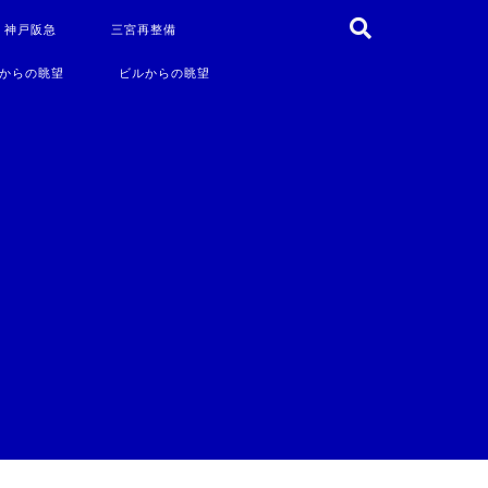
・神戸阪急
三宮再整備
からの眺望
ビルからの眺望