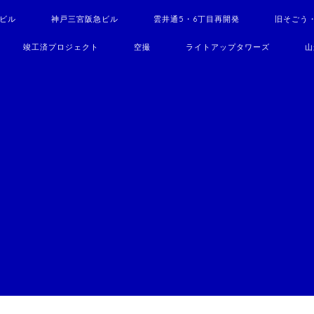
駅ビル
神戸三宮阪急ビル
雲井通5・6丁目再開発
旧そごう
竣工済プロジェクト
空撮
ライトアップタワーズ
山