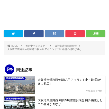
HOME
進行中プロジェクト
阪神高速湾岸線西伸
大阪湾岸道路西伸部整備工事 六甲アイランド工区 橋脚の構築が進む
関連記事
阪神高速湾岸線西伸
大阪湾岸道路西伸部(六甲アイランド北～駒栄)が
遂に起工！
2018年12月23日
阪神高速湾岸線西伸
大阪湾岸道路西伸部の展望施設構想 路外施設とし
ての整備が進むか