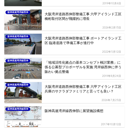
2019年10月6日
阪神高速湾岸線西伸
大阪湾岸道路西伸部整備工事 六甲アイランド工区
橋桁取付区間が飛躍的に増長
2026年2月13日
阪神高速湾岸線西伸
大阪湾岸道路西伸部整備工事 ポートアイランド工
区 臨港道路で準備工事が進行中
2022年5月12日
阪神高速湾岸線西伸
「地域活性化拠点の基本コンセプト検討業務」に
係る公募型プロポーザルを実施 湾岸線西伸に伴う
賑わい拠点整備
2019年8月24日
阪神高速湾岸線西伸
大阪湾岸道路西伸部整備工事 六甲アイランド工区
兵庫のサクラダファミリアと言っても良い？
2026年7月25日
阪神高速湾岸線西伸
阪神高速湾岸線西伸部に展望施設構想
2017年10月12日