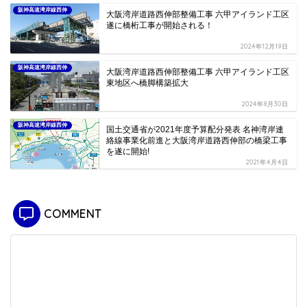
阪神高速湾岸線西伸
大阪湾岸道路西伸部整備工事 六甲アイランド工区
遂に橋桁工事が開始される！
2024年12月19日
阪神高速湾岸線西伸
大阪湾岸道路西伸部整備工事 六甲アイランド工区
東地区へ橋脚構築拡大
2024年8月30日
阪神高速湾岸線西伸
国土交通省が2021年度予算配分発表 名神湾岸連
絡線事業化前進と大阪湾岸道路西伸部の橋梁工事
を遂に開始!
2021年4月4日
COMMENT