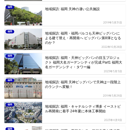
福岡
地域探訪: 福岡 天神の凄い公共施設
2019年5月31日
福岡
地域探訪: 福岡・福岡パルコも天神ビッグバンに
よる建て替え・再開発へ ビッグバン第8弾となる
のか？
2022年10月28日
福岡
地域探訪: 福岡・天神ビッグバンの目玉プロジェ
クト 福岡大名ガーデンシティが完成 Part1 福岡大
名ガーデンシティ・タワー編
2023年5月5日
福岡
地域探訪: 福岡 天神ビッグバンで天神は一段階上
のランクへ変貌！
2019年5月29日
福岡
地域探訪: 福岡・キャナルシティ博多 イーストビ
ル再開発に着手 24年夏に本体工事開始
2023年4月9日
福岡