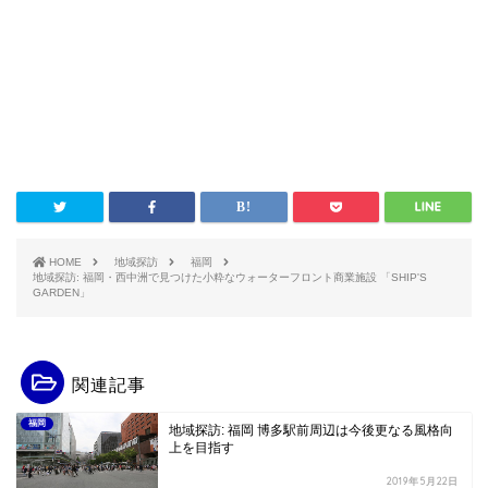
HOME
地域探訪
福岡
地域探訪: 福岡・西中洲で見つけた小粋なウォーターフロント商業施設 「SHIP'S
GARDEN」
関連記事
福岡
地域探訪: 福岡 博多駅前周辺は今後更なる風格向
上を目指す
2019年5月22日