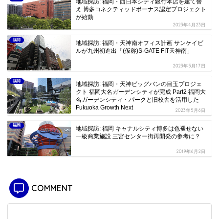
地域探訪: 福岡・西日本シティ銀行本店を建て替
え 博多コネクティッドボーナス認定プロジェクト
が始動
2023年4月23日
福岡
地域探訪: 福岡・天神南オフィス計画 サンケイビ
ルが九州初進出「(仮称)S-GATE FIT天神南」
2023年5月17日
福岡
地域探訪: 福岡・天神ビッグバンの目玉プロジェ
クト 福岡大名ガーデンシティが完成 Part2 福岡大
名ガーデンシティ・パークと旧校舎を活用した
Fukuoka Growth Next
2023年5月6日
福岡
地域探訪: 福岡 キャナルシティ博多は色褪せない
一級商業施設 三宮センター街再開発の参考に？
2019年6月2日
COMMENT