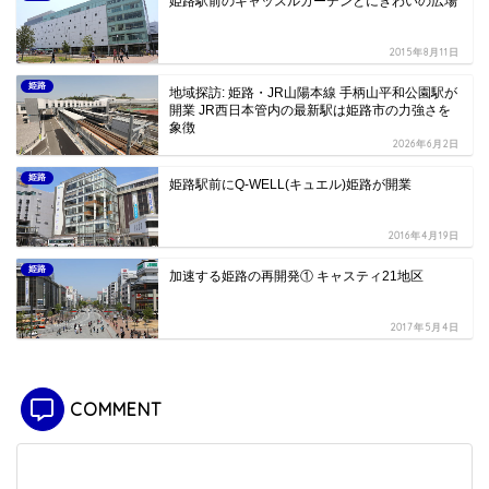
姫路駅前のキャッスルガーデンとにぎわいの広場
2015年8月11日
姫路
地域探訪: 姫路・JR山陽本線 手柄山平和公園駅が
開業 JR西日本管内の最新駅は姫路市の力強さを
象徴
2026年6月2日
姫路
姫路駅前にQ-WELL(キュエル)姫路が開業
2016年4月19日
姫路
加速する姫路の再開発① キャスティ21地区
2017年5月4日
COMMENT