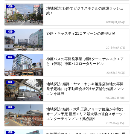
姫路
地域探訪: 姫路でビジネスホテルの建設ラッシュ
続く
2019年11月16日
姫路
姫路・キャスティ21コアゾーンの進捗状況
2015年8月17日
姫路
神姫バスの再開発事業 -姫路ターミナルスクエア
と（仮称）神姫バスロータリービル-
2015年8月13日
姫路
地域探訪: 姫路・ヤマトヤシキ姫路店跡地の再開
発予定地には不動産会社2社が店舗付分譲マンシ
ョンを建設
2023年7月20日
姫路
地域探訪: 姫路・大和工業アリーナ姫路が今秋に
オープン予定 播磨エリア最大級の複合スポーツ・
エンターテインメント拠点誕生
2026年6月15日
姫路