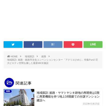
HOME
地域探訪
姫路
地域探訪: 姫路・姫路市文化コンベンションセンター「アクリエひめじ」特集Part2 巨
大ピロティ空間を擁した最新MICE施設
関連記事
姫路
地域探訪: 姫路・ヤマトヤシキ跡地の再開発は1階
に商業機能を持つ地上16階建ての分譲マンション
建設へ
2022年10月23日