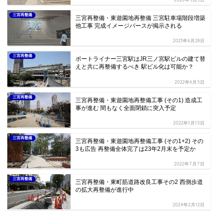
三宮再整備
三宮再整備・東遊園地再整備 三宮駐車場階段増築
他工事 完成イメージパースが掲示される
2023年6月28日
三宮再整備
ポートライナー三宮駅はJR三ノ宮駅ビルの建て替
えと共に再整備するべき 駅ビル化は可能か？
2022年6月5日
三宮再整備
三宮再整備・東遊園地再整備工事 (その1) 造成工
事が進む 間もなく全面閉鎖に突入予定
2022年1月15日
三宮再整備
三宮再整備・東遊園地再整備工事 (その1+2) その
3も広告 再整備全体完了は23年2月末を予定か
2022年7月7日
三宮再整備
三宮再整備・東町筋道路改良工事その2 西側歩道
の拡大再整備が進行中
2024年2月12日