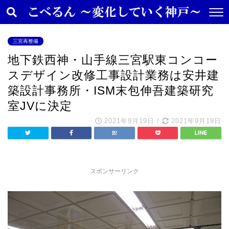
三宮再整備
地下鉄西神・山手線三宮駅東コンコー
スデザイン改修工事設計業務は安井建
築設計事務所・ISM末包伸吾建築研究
室JVに決定
2021年9月19日
/
2021年9月19日
スポンサーリンク