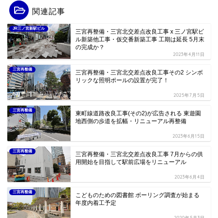
関連記事
JR三ノ宮新駅ビル
三宮再整備・三宮北交差点改良工事 x 三ノ宮駅ビ
ル新築他工事・仮交番新築工事 工期は延長 5月末
の完成か？
2023年4月11日
三宮再整備
三宮再整備・三宮北交差点改良工事その2 シンボ
リックな照明ポールの設置が完了！
2025年7月5日
三宮再整備
東町線道路改良工事(その2)が広告される 東遊園
地西側の歩道を拡幅・リニューアル再整備
2023年6月15日
三宮再整備
三宮再整備・三宮北交差点改良工事 7月からの供
用開始を目指して駅前広場をリニューアル
2023年6月4日
三宮再整備
こどものための図書館 ボーリング調査が始まる
年度内着工予定
2020年5月3日