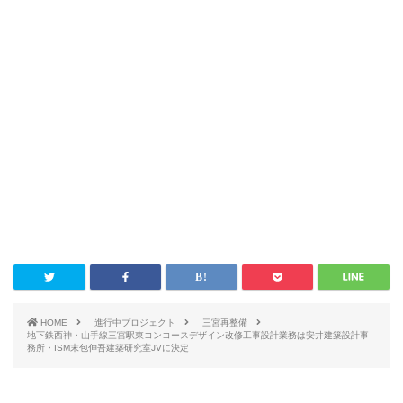
HOME
進行中プロジェクト
三宮再整備
地下鉄西神・山手線三宮駅東コンコースデザイン改修工事設計業務は安井建築設計事
務所・ISM末包伸吾建築研究室JVに決定