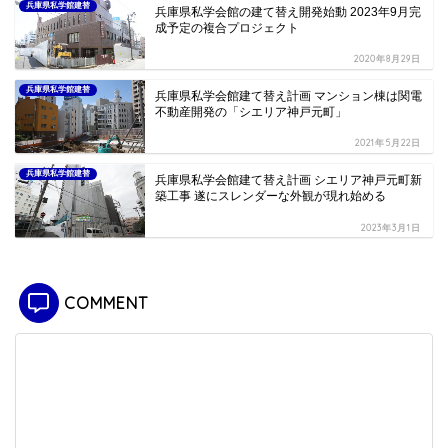
兵庫県私学館建替
兵庫県私学会館の建て替え開発始動 2023年9月完
成予定の複合プロジェクト
2020年8月29日
兵庫県私学館建替
兵庫県私学会館建て替え計画 マンション棟は関電
不動産開発の「シエリア神戸元町」
2021年5月22日
兵庫県私学館建替
兵庫県私学会館建て替え計画 シエリア神戸元町新
築工事 遂にスレンダーな外観が現れ始める
2023年3月1日
COMMENT