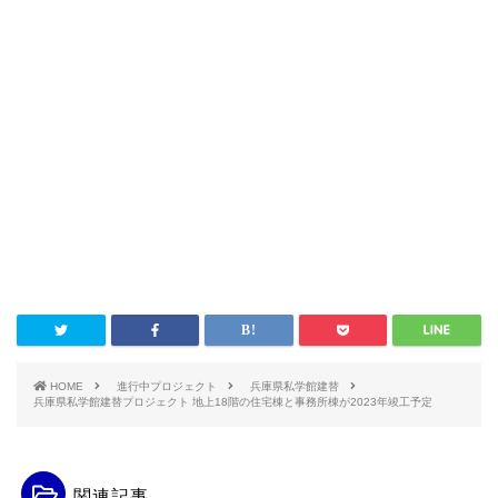
HOME
進行中プロジェクト
兵庫県私学館建替
兵庫県私学館建替プロジェクト 地上18階の住宅棟と事務所棟が2023年竣工予定
関連記事