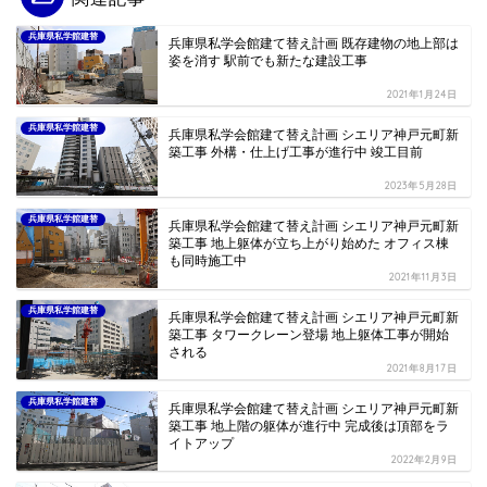
兵庫県私学館建替
兵庫県私学会館建て替え計画 既存建物の地上部は
姿を消す 駅前でも新たな建設工事
2021年1月24日
兵庫県私学館建替
兵庫県私学会館建て替え計画 シエリア神戸元町新
築工事 外構・仕上げ工事が進行中 竣工目前
2023年5月28日
兵庫県私学館建替
兵庫県私学会館建て替え計画 シエリア神戸元町新
築工事 地上躯体が立ち上がり始めた オフィス棟
も同時施工中
2021年11月3日
兵庫県私学館建替
兵庫県私学会館建て替え計画 シエリア神戸元町新
築工事 タワークレーン登場 地上躯体工事が開始
される
2021年8月17日
兵庫県私学館建替
兵庫県私学会館建て替え計画 シエリア神戸元町新
築工事 地上階の躯体が進行中 完成後は頂部をラ
イトアップ
2022年2月9日