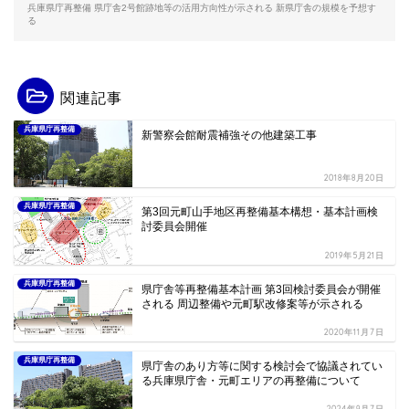
兵庫県庁再整備 県庁舎2号館跡地等の活用方向性が示される 新県庁舎の規模を予想す
る
関連記事
兵庫県庁再整備
新警察会館耐震補強その他建築工事
2018年8月20日
兵庫県庁再整備
第3回元町山手地区再整備基本構想・基本計画検
討委員会開催
2019年5月21日
兵庫県庁再整備
県庁舎等再整備基本計画 第3回検討委員会が開催
される 周辺整備や元町駅改修案等が示される
2020年11月7日
兵庫県庁再整備
県庁舎のあり方等に関する検討会で協議されてい
る兵庫県庁舎・元町エリアの再整備について
2024年9月7日