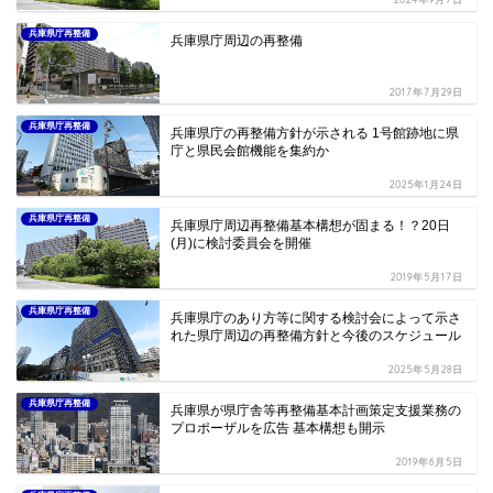
兵庫県庁再整備
兵庫県庁周辺の再整備
2017年7月29日
兵庫県庁再整備
兵庫県庁の再整備方針が示される 1号館跡地に県
庁と県民会館機能を集約か
2025年1月24日
兵庫県庁再整備
兵庫県庁周辺再整備基本構想が固まる！？20日
(月)に検討委員会を開催
2019年5月17日
兵庫県庁再整備
兵庫県庁のあり方等に関する検討会によって示さ
れた県庁周辺の再整備方針と今後のスケジュール
2025年5月28日
兵庫県庁再整備
兵庫県が県庁舎等再整備基本計画策定支援業務の
プロポーザルを広告 基本構想も開示
2019年6月5日