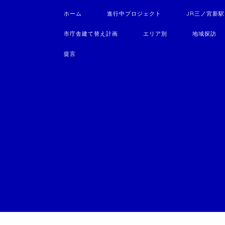
ホーム
進行中プロジェクト
JR三ノ宮新
市庁舎建て替え計画
エリア別
地域探訪
提言