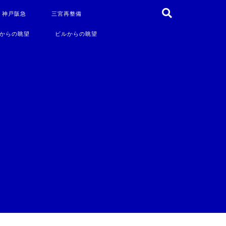
・神戸阪急
三宮再整備
からの眺望
ビルからの眺望