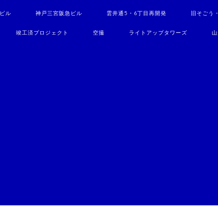
駅ビル
神戸三宮阪急ビル
雲井通5・6丁目再開発
旧そごう
竣工済プロジェクト
空撮
ライトアップタワーズ
山