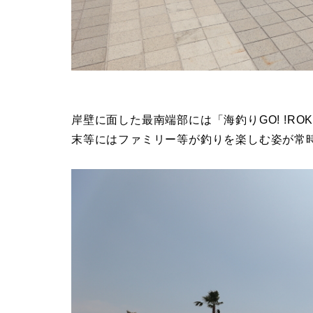
岸壁に面した最南端部には「海釣りGO! !ROK
末等にはファミリー等が釣りを楽しむ姿が常