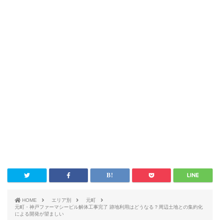
HOME
エリア別
元町
元町・神戸ファーマシービル解体工事完了 跡地利用はどうなる？周辺土地との集約化
による開発が望ましい