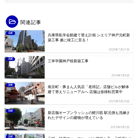
関連記事
元町
兵庫県私学会館建て替え計画 シエリア神戸元町新
築工事 遂に竣工に至る！
2023年7月27日
元町
三幸学園神戸校新築工事
2016年1月6日
元町
南京町・豚まん人気店「老祥記」店舗ビルが解体
建て替えリニューアルへ 店舗は仮移転営業中
2025年3月24日
元町
新店舗オープンラッシュの鯉川筋 駅北側も洗練さ
れたデザインの建物が増えている
2025年9月2日
元町