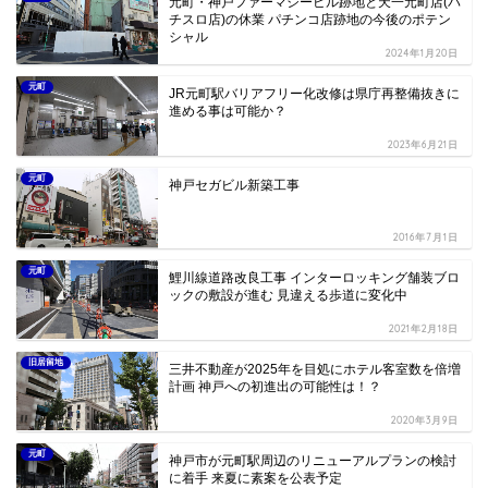
元町・神戸ファーマシービル跡地と天一元町店(パ
チスロ店)の休業 パチンコ店跡地の今後のポテン
シャル
2024年1月20日
元町
JR元町駅バリアフリー化改修は県庁再整備抜きに
進める事は可能か？
2023年6月21日
元町
神戸セガビル新築工事
2016年7月1日
元町
鯉川線道路改良工事 インターロッキング舗装ブロ
ックの敷設が進む 見違える歩道に変化中
2021年2月18日
旧居留地
三井不動産が2025年を目処にホテル客室数を倍増
計画 神戸への初進出の可能性は！？
2020年3月9日
元町
神戸市が元町駅周辺のリニューアルプランの検討
に着手 来夏に素案を公表予定