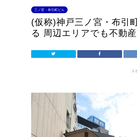
三ノ宮・布引町ビル
(仮称)神戸三ノ宮・布引
る 周辺エリアでも不動
ス