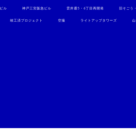
駅ビル
神戸三宮阪急ビル
雲井通5・6丁目再開発
旧そごう
竣工済プロジェクト
空撮
ライトアップタワーズ
山