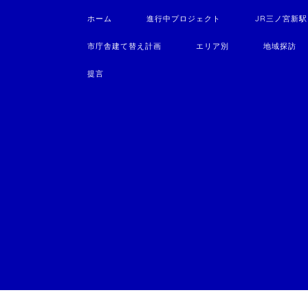
ホーム
進行中プロジェクト
JR三ノ宮新
市庁舎建て替え計画
エリア別
地域探訪
提言