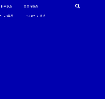
・神戸阪急
三宮再整備
からの眺望
ビルからの眺望