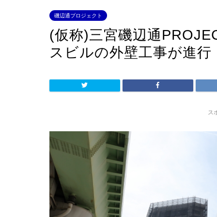
磯辺通プロジェクト
(仮称)三宮磯辺通PROJ
スビルの外壁工事が進行
ス