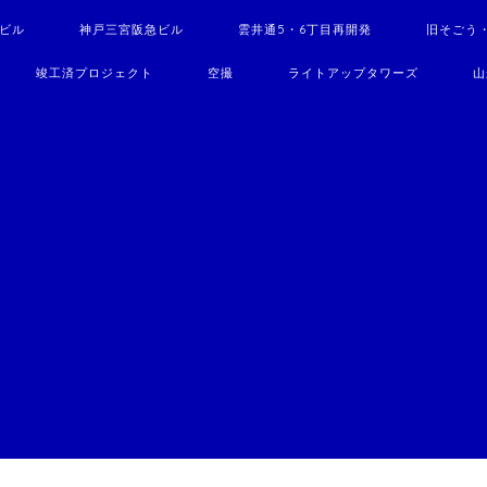
駅ビル
神戸三宮阪急ビル
雲井通5・6丁目再開発
旧そごう
竣工済プロジェクト
空撮
ライトアップタワーズ
山