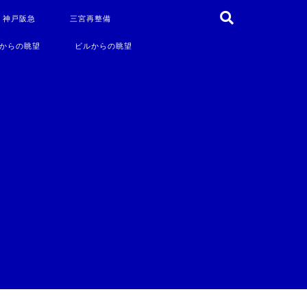
・神戸阪急
三宮再整備
からの眺望
ビルからの眺望