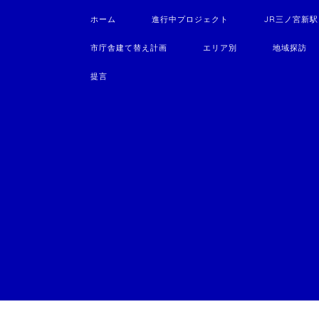
ホーム
進行中プロジェクト
JR三ノ宮新
市庁舎建て替え計画
エリア別
地域探訪
提言