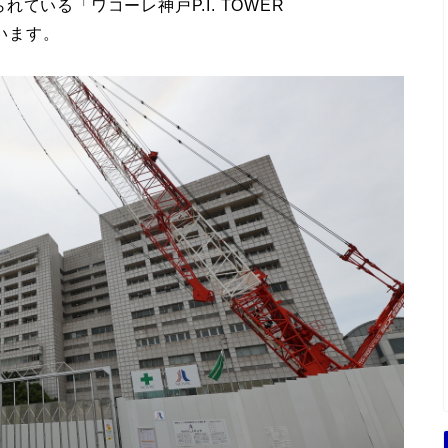
いる「ワコーレ神戸P.I. TOWER
います。