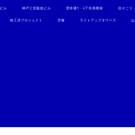
駅ビル
神戸三宮阪急ビル
雲井通5・6丁目再開発
旧そごう
竣工済プロジェクト
空撮
ライトアップタワーズ
山