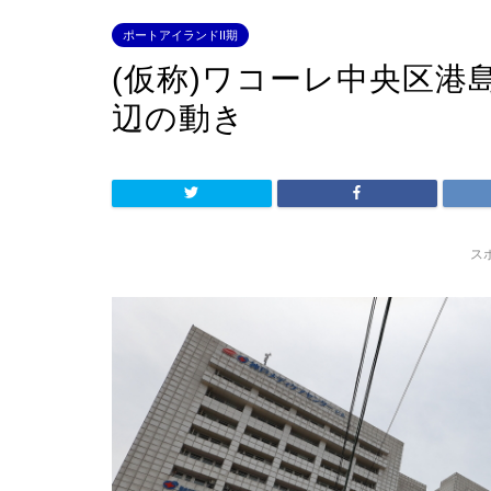
ポートアイランドII期
(仮称)ワコーレ中央区港
辺の動き
ス