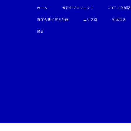
ホーム
進行中プロジェクト
JR三ノ宮新
市庁舎建て替え計画
エリア別
地域探訪
提言