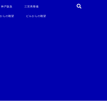
・神戸阪急
三宮再整備
からの眺望
ビルからの眺望