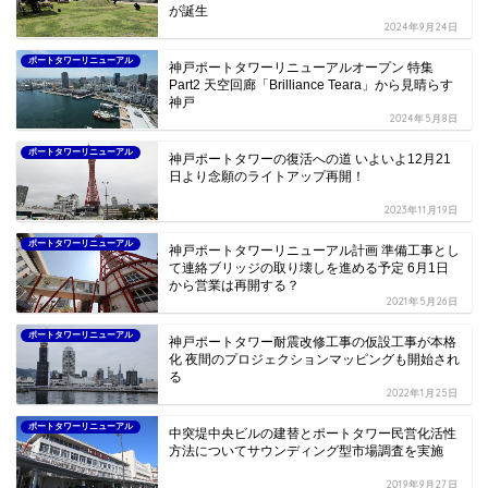
が誕生
2024年9月24日
ポートタワーリニューアル
神戸ポートタワーリニューアルオープン 特集
Part2 天空回廊「Brilliance Teara」から見晴らす
神戸
2024年5月8日
ポートタワーリニューアル
神戸ポートタワーの復活への道 いよいよ12月21
日より念願のライトアップ再開！
2023年11月19日
ポートタワーリニューアル
神戸ポートタワーリニューアル計画 準備工事とし
て連絡ブリッジの取り壊しを進める予定 6月1日
から営業は再開する？
2021年5月26日
ポートタワーリニューアル
神戸ポートタワー耐震改修工事の仮設工事が本格
化 夜間のプロジェクションマッピングも開始され
る
2022年1月25日
ポートタワーリニューアル
中突堤中央ビルの建替とポートタワー民営化活性
方法についてサウンディング型市場調査を実施
2019年9月27日