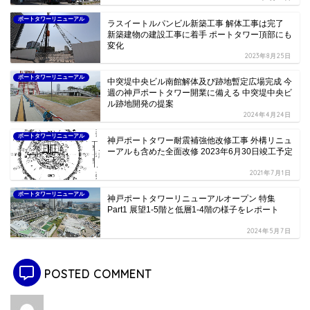
ポートタワーリニューアル
ラスイートルパンビル新築工事 解体工事は完了
新築建物の建設工事に着手 ポートタワー頂部にも
変化
2023年8月25日
ポートタワーリニューアル
中突堤中央ビル南館解体及び跡地暫定広場完成 今
週の神戸ポートタワー開業に備える 中突堤中央ビ
ル跡地開発の提案
2024年4月24日
ポートタワーリニューアル
神戸ポートタワー耐震補強他改修工事 外構リニュ
ーアルも含めた全面改修 2023年6月30日竣工予定
2021年7月1日
ポートタワーリニューアル
神戸ポートタワーリニューアルオープン 特集
Part1 展望1-5階と低層1-4階の様子をレポート
2024年5月7日
POSTED COMMENT