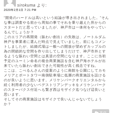
sirokuma
より:
2020年2月1日 7:21 PM
“開発のハードルは高いという結論が導き出されました。”そん
な事は調査やる前から周知の事でそれを乗り越えた所からの
スタートだと思っていましたが、神戸市は一体何をやってい
るんでしょうか？
このエリアの再開発（賑わい創出）の失敗は、ノートルダム
神戸を事業者に選んだ時点で見えていました。前にもコメン
トしましたが、結婚式場は一般への開放が望めずカップルの
為の閉鎖的な空間を作り出してしまうだけで、神戸市外とす
るような賑わい空間とは真逆の空間になります。ここに当初
予定のユーミン命名の複合商業施設を含む神戸海ホテルが出
来ていたら賑わい創出できた可能性が高く残念ですね。
ここは、こべるんさんの提案のように南館を公園にしてカモ
メリアとポートタワー南側駐車場に低層の商業施設を設ける
のが良いように思います。メリケンパークオリエンタルから
続く利用者の少ないペデストリアンデッキをメリケンパーク
のスターバクス付近へも繋ぎ西はモザイク迄つなげ辺良いと
思います。
そしてその商業施設はモザイクで良いんじゃないでしょう
か？
返信