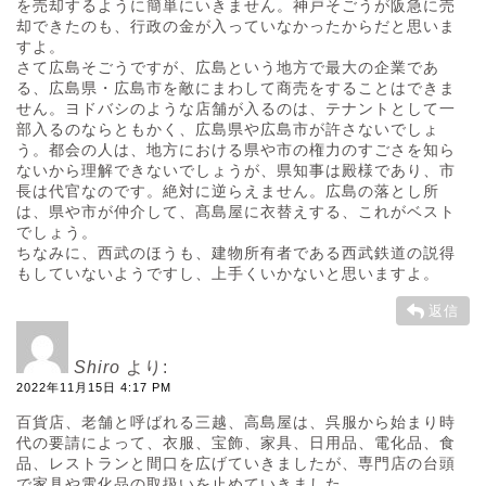
を売却するように簡単にいきません。神戸そごうが阪急に売
却できたのも、行政の金が入っていなかったからだと思いま
すよ。
さて広島そごうですが、広島という地方で最大の企業であ
る、広島県・広島市を敵にまわして商売をすることはできま
せん。ヨドバシのような店舗が入るのは、テナントとして一
部入るのならともかく、広島県や広島市が許さないでしょ
う。都会の人は、地方における県や市の権力のすごさを知ら
ないから理解できないでしょうが、県知事は殿様であり、市
長は代官なのです。絶対に逆らえません。広島の落とし所
は、県や市が仲介して、髙島屋に衣替えする、これがベスト
でしょう。
ちなみに、西武のほうも、建物所有者である西武鉄道の説得
もしていないようですし、上手くいかないと思いますよ。
返信
Shiro
より:
2022年11月15日 4:17 PM
百貨店、老舗と呼ばれる三越、高島屋は、呉服から始まり時
代の要請によって、衣服、宝飾、家具、日用品、電化品、食
品、レストランと間口を広げていきましたが、専門店の台頭
で家具や電化品の取扱いを止めていきました。