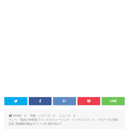
HOME
特集・シリーズ
ニュース
そごう・西武が米投資ファンドのフォートレス・インベストメント・グループに売却
決定 首都圏店舗はヨドバシ化 地方店は？