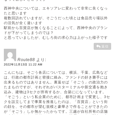
西神中央については、エキソアレに変わって非常に良くなっ
たと思います
複数回訪れていますが、そごうだった頃とは食品売り場以外
の活気が全く違います
駅前から百貨店が無くなることによって、西神中央のブラン
ドが下がってしまうのでは？
と思っていましたが、むしろ街の求心力は上がった様子です
返信
Route88
より:
2022年11月13日 11:22 AM
こんにちは。そごう各店については、横浜、千葉、広島など
は、行政の都市計画と密接に絡み、ファンドの好き勝手には
出来るものではありません。裏返せば「そごう」の政治力の
たまものですが、それぞれがバスターミナルや新交通を抱き
込み、建物は3セクが所有するか、合築にになっています。
「そごう」という私企業のために、都市計画まで変更し、3セ
クを設立してまで事業を推進したのは、「百貨店」という街
の顔を、その都市が望む規模と豪華さで作ることができたの
が「そごう」しか無かったからです。三越が自社所有の店舗