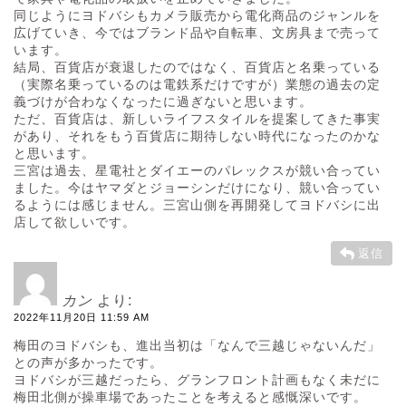
同じようにヨドバシもカメラ販売から電化商品のジャンルを
広げていき、今ではブランド品や自転車、文房具まで売って
います。
結局、百貨店が衰退したのではなく、百貨店と名乗っている
（実際名乗っているのは電鉄系だけですが）業態の過去の定
義づけが合わなくなったに過ぎないと思います。
ただ、百貨店は、新しいライフスタイルを提案してきた事実
があり、それをもう百貨店に期待しない時代になったのかな
と思います。
三宮は過去、星電社とダイエーのパレックスが競い合ってい
ました。今はヤマダとジョーシンだけになり、競い合ってい
るようには感じません。三宮山側を再開発してヨドバシに出
店して欲しいです。
返信
カン
より:
2022年11月20日 11:59 AM
梅田のヨドバシも、進出当初は「なんで三越じゃないんだ」
との声が多かったです。
ヨドバシが三越だったら、グランフロント計画もなく未だに
梅田北側が操車場であったことを考えると感慨深いです。