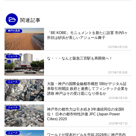
関連記事
神戸の見所
「BE KOBE」モニュメントを新たに設置 市内5ヶ
所目は砂浜が美しいアジュール舞子
2023年6月12日
ニュース
な・・・なんと阪急三宮駅も再開発へ！
2013年3月26日
ニュース
大阪・神戸の国際金融都市構想 SBIがデジタル証
券取引所開設 政府と連携してフィンテック企業を
誘致 神戸はその受け皿になり得るか
2020年9月4日
ニュース
神戸市の都市力は引き続き3年連続同位の全国6
位！ 日本の都市特性評価 JPC (Japan Power
Cities) 2020
2020年9月7日
ニュース
ワールドが現本社ビルを売却 2028年に神戸市内