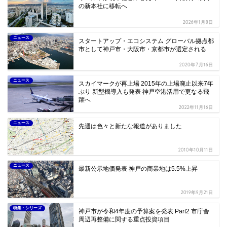
の新本社に移転へ
2026年1月8日
ニュース
スタートアップ・エコシステム グローバル拠点都
市として神戸市・大阪市・京都市が選定される
2020年7月16日
ニュース
スカイマークが再上場 2015年の上場廃止以来7年
ぶり 新型機導入も発表 神戸空港活用で更なる飛
躍へ
2022年11月16日
ニュース
先週は色々と新たな報道がありました
2010年10月11日
ニュース
最新公示地価発表 神戸の商業地は5.5%上昇
2019年9月21日
特集・シリーズ
神戸市が令和4年度の予算案を発表 Part2 市庁舎
周辺再整備に関する重点投資項目