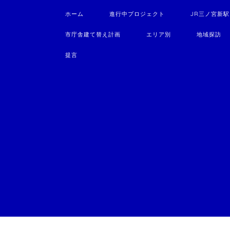
ホーム
進行中プロジェクト
JR三ノ宮新
市庁舎建て替え計画
エリア別
地域探訪
提言