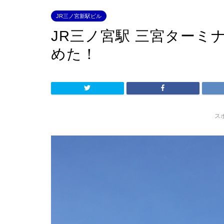
JR三ノ宮新駅ビル
JR三ノ宮駅 三宮ターミ
めた！
ス