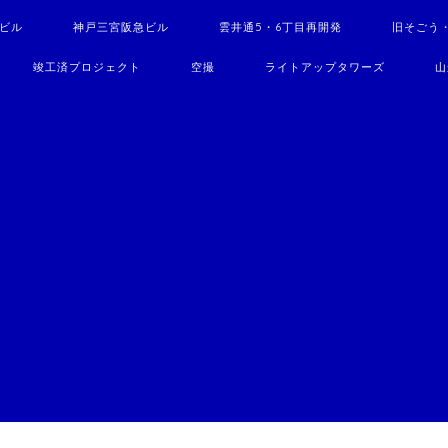
駅ビル
神戸三宮阪急ビル
雲井通5・6丁目再開発
旧そごう
竣工済プロジェクト
空撮
ライトアップタワーズ
山