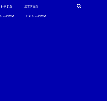
・神戸阪急
三宮再整備
からの眺望
ビルからの眺望