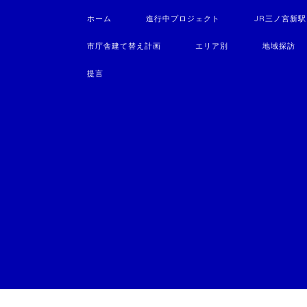
ホーム
進行中プロジェクト
JR三ノ宮新
市庁舎建て替え計画
エリア別
地域探訪
提言