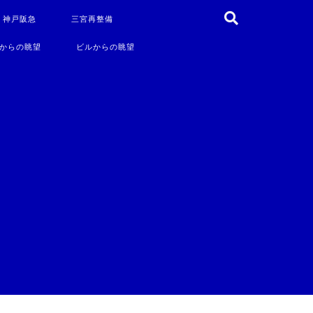
・神戸阪急
三宮再整備
からの眺望
ビルからの眺望