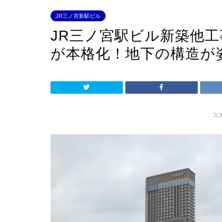
JR三ノ宮新駅ビル
JR三ノ宮駅ビル新築他工
が本格化！地下の構造が
ス