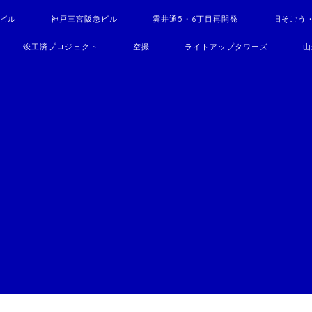
駅ビル
神戸三宮阪急ビル
雲井通5・6丁目再開発
旧そごう
竣工済プロジェクト
空撮
ライトアップタワーズ
山