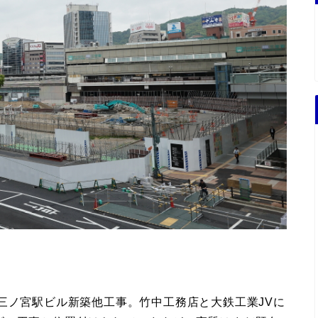
三ノ宮駅ビル新築他工事。竹中工務店と大鉄工業JVに