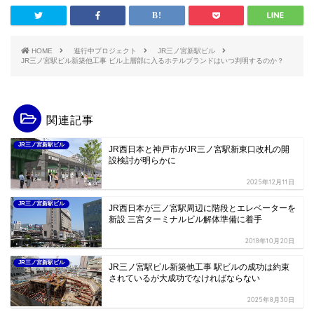
HOME
進行中プロジェクト
JR三ノ宮新駅ビル
JR三ノ宮駅ビル新築他工事 ビル上層部に入るホテルブランドはいつ判明するのか？
関連記事
JR三ノ宮新駅ビル
JR西日本と神戸市がJR三ノ宮駅新東口改札の開
設検討が明らかに
2025年12月11日
JR三ノ宮新駅ビル
JR西日本が三ノ宮駅周辺に階段とエレベーターを
新設 三宮ターミナルビル解体準備に着手
2018年10月20日
JR三ノ宮新駅ビル
JR三ノ宮駅ビル新築他工事 駅ビルの成功は約束
されているが大成功でなければならない
2025年8月30日