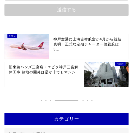
神戸空港に上海吉祥航空が4月から就航
表明！正式な定期チャーター便就航は
3...
旧東急ハンズ三宮店・エピタ神戸三宮解
体工事 跡地の開発は是が非でもマンシ...
カテゴリー