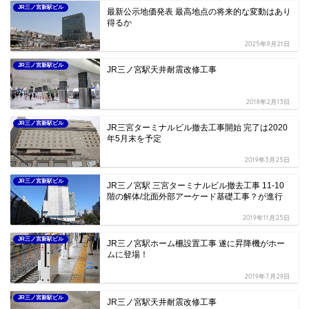
JR三ノ宮新駅ビル
最新公示地価発表 最高地点の将来的な変動はあり
得るか
2025年9月21日
JR三ノ宮新駅ビル
JR三ノ宮駅天井耐震改修工事
2018年2月13日
JR三ノ宮新駅ビル
JR三宮ターミナルビル撤去工事開始 完了は2020
年5月末を予定
2019年3月25日
JR三ノ宮新駅ビル
JR三ノ宮駅 三宮ターミナルビル撤去工事 11-10
階の解体/北面外部アーケード基礎工事？が進行
2019年11月25日
JR三ノ宮新駅ビル
JR三ノ宮駅ホーム柵設置工事 遂に昇降機がホー
ムに登場！
2019年7月29日
JR三ノ宮新駅ビル
JR三ノ宮駅天井耐震改修工事