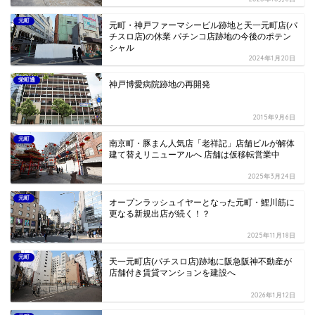
元町
元町・神戸ファーマシービル跡地と天一元町店(パ
チスロ店)の休業 パチンコ店跡地の今後のポテン
シャル
2024年1月20日
栄町通
神戸博愛病院跡地の再開発
2015年9月6日
元町
南京町・豚まん人気店「老祥記」店舗ビルが解体
建て替えリニューアルへ 店舗は仮移転営業中
2025年3月24日
元町
オープンラッシュイヤーとなった元町・鯉川筋に
更なる新規出店が続く！？
2025年11月18日
元町
天一元町店(パチスロ店)跡地に阪急阪神不動産が
店舗付き賃貸マンションを建設へ
2026年1月12日