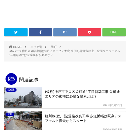
HOME
エリア別
元町
GSパーク神戸立体駐車場は3月にオープン予定 東側も再舗装の上、全面リニューアル
へ 再開発には企業移転が必要か？
関連記事
栄町通
(仮称)神戸市中央区栄町通4丁目新築工事 栄町通
エリアの復権に必要な要素とは？
2025年3月10日
元町
鯉川線(鯉川筋)道路改良工事 歩道拡幅は既存アス
ファルト撤去からスタート
2020年10月8日