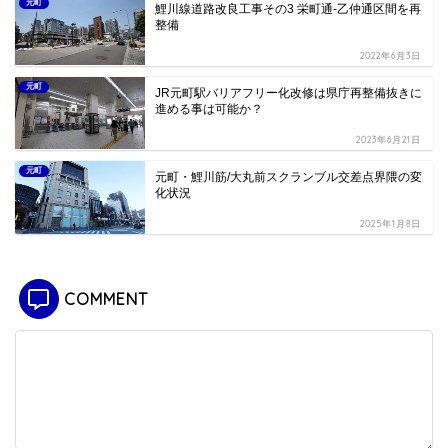
元町
鯉川線道路改良工事その3 栄町通-乙仲通区間を再
整備
2022年6月3日
元町
JR元町駅バリアフリー化改修は県庁再整備抜きに
進める事は可能か？
2023年6月21日
元町
元町・鯉川筋/大丸前スクランブル交差点界隈の変
化状況
2025年1月8日
COMMENT