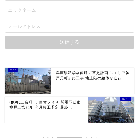
兵庫県私学会館建て替え計画 シエリア神
戸元町新築工事 地上階の躯体が進行...
(仮称)三宮町1丁目オフィス 関電不動産
神戸三宮ビル 今月竣工予定 最終...