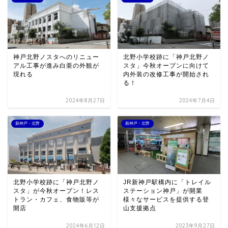
神戸北野ノスタへのリニュー
北野小学校跡に「神戸北野ノ
アル工事が進み白亜の外観が
スタ」今秋オープンに向けて
現れる
内外装の改修工事が開始され
る！
2024年8月27日
2024年7月4日
新神戸・北野
新神戸・北野
北野小学校跡に「神戸北野ノ
JR新神戸駅構内に「トレイル
スタ」が今秋オープン！レス
ステーション神戸」が開業
トラン・カフェ、食物販等が
様々なサービスを提供する登
開店
山支援拠点
2024年6月12日
2023年9月27日