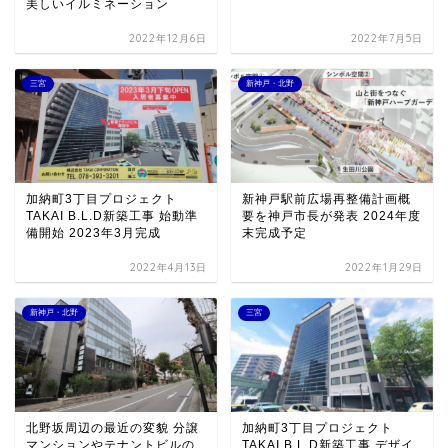
美しいイルミネーション
2022年12月6日
2022年7月5日
三宮
新神戸・北野
加納町3丁目プロジェクト
新神戸駅前広場再整備計画概
TAKAI B.L.D新築工事 始動準
要を神戸市長が発表 2024年度
備開始 2023年3月完成
末完成予定
2022年4月13日
2022年1月29日
新神戸・北野
三宮
北野坂周辺の最近の変貌 分譲
加納町3丁目プロジェクト
マンションやテナントビルの
TAKAI B.L.D新築工事 デザイ