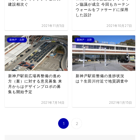
建設相次ぐ
ン協議が成立 今回もカーテン
ウォールをファサードに採用
した設計
2021年11月5日
2021年10月27日
新神戸・北野
新神戸・北野
新神戸駅前広場再整備の進め
新神戸駅前整備の進捗状況
方（案）に対する意見募集 来
は？生田川付近で地質調査中
月からはデザインプロポの募
集も開始予定
2021年7月14日
2021年1月15日
1
2