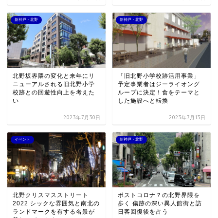
新神戸・北野
新神戸・北野
北野坂界隈の変化と来年にリ
「旧北野小学校跡活用事業」
ニューアルされる旧北野小学
予定事業者はジーライオング
校跡との回遊性向上を考えた
ループに決定！食をテーマと
い
した施設へと転換
2023年7月30日
2023年7月13日
イベント
新神戸・北野
北野クリスマスストリート
ポストコロナ？の北野界隈を
2022 シックな雰囲気と南北の
歩く 傷跡の深い異人館街と訪
ランドマークを有する名景が
日客回復後を占う