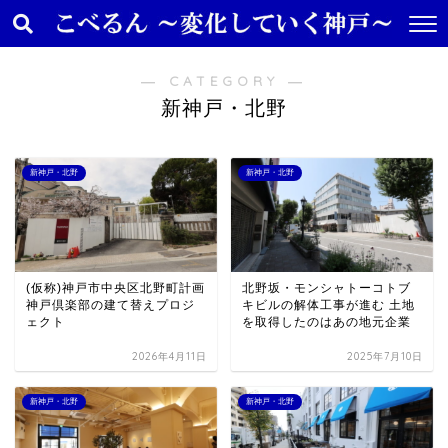
― CATEGORY ―
新神戸・北野
新神戸・北野
新神戸・北野
(仮称)神戸市中央区北野町計画
北野坂・モンシャトーコトブ
神戸倶楽部の建て替えプロジ
キビルの解体工事が進む 土地
ェクト
を取得したのはあの地元企業
2026年4月11日
2025年7月10日
新神戸・北野
新神戸・北野