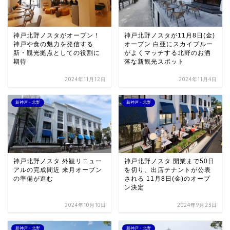
神戸北野ノスタがオープン！
神戸北野ノスタが11月8日(金)
神戸や食の魅力を発信する
オープン 白亜にスカイブルー
新・観光拠点としての役割に
がよくマッチする北野のお洒
期待
落な新観光スポット
2024年11月12日
2024年11月4日
新神戸・北野
新神戸・北野
神戸北野ノスタ 外観リニュー
神戸北野ノスタ 開業まで50日
アルの完成間近 来月オープン
を切り、出店テナントが公表
の準備が進む
される 11月8日(金)のオープ
ン決定
2024年10月10日
2024年9月23日
新神戸・北野
新神戸・北野