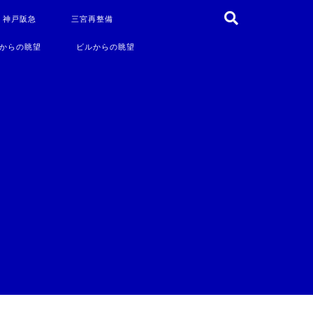
・神戸阪急
三宮再整備
からの眺望
ビルからの眺望