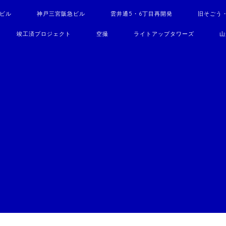
駅ビル
神戸三宮阪急ビル
雲井通5・6丁目再開発
旧そごう
竣工済プロジェクト
空撮
ライトアップタワーズ
山