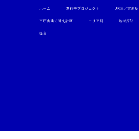
ホーム
進行中プロジェクト
JR三ノ宮新
市庁舎建て替え計画
エリア別
地域探訪
提言