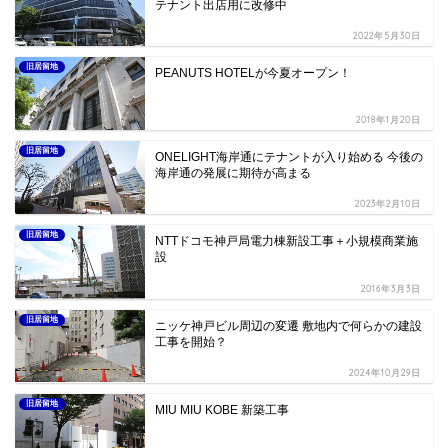
テナント出店用に改修中
2022年5月30日
旧居留地
PEANUTS HOTELが今夏オープン！
2018年1月20日
旧居留地
ONELIGHT海岸通にテナントが入り始める 今後の
海岸通の発展に期待が高まる
2023年2月10日
旧居留地
NTTドコモ神戸局電力棟新設工事＋小規模商業施
設
2016年3月3日
旧居留地
ニッケ神戸ビル周辺の変遷 敷地内で何らかの建設
工事を開始？
2024年10月29日
旧居留地
MIU MIU KOBE 新築工事