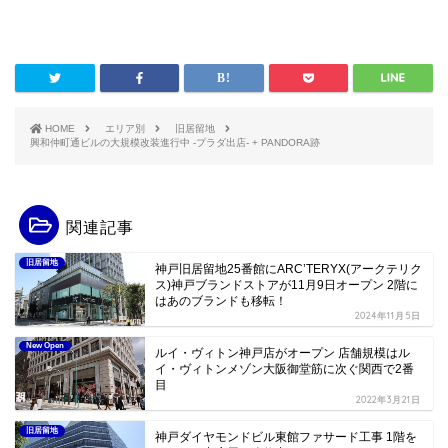
HOME
エリア別
旧居留地
興和仲町通ビルの大規模改装進行中 -プラダ出店- + PANDORA跡
関連記事
旧居留地
神戸旧居留地25番館にARC’TERYX(アークテリク
ス)神戸ブランドストアが11月9日オープン 2階に
はあのブランドも移転！
2024年11月5日
New Open
ルイ・ヴィトン神戸店がオープン 店舗規模はル
イ・ヴィトンメゾン大阪御堂筋に次ぐ関西で2番
目
2022年3月21日
旧居留地
神戸ダイヤモンドビル東館ファサード工事 1階を