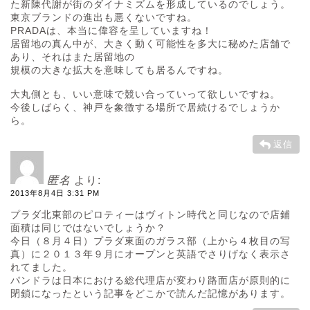
た新陳代謝が街のダイナミズムを形成しているのでしょう。
東京ブランドの進出も悪くないですね。
PRADAは、本当に偉容を呈していますね！
居留地の真ん中が、大きく動く可能性を多大に秘めた店舗で
あり、それはまた居留地の
規模の大きな拡大を意味しても居るんですね。
大丸側とも、いい意味で競い合っていって欲しいですね。
今後しばらく、神戸を象徴する場所で居続けるでしょうか
ら。
返信
匿名
より:
2013年8月4日 3:31 PM
プラダ北東部のピロティーはヴィトン時代と同じなので店鋪
面積は同じではないでしょうか？
今日（８月４日）プラダ東面のガラス部（上から４枚目の写
真）に２０１３年９月にオープンと英語でさりげなく表示さ
れてました。
パンドラは日本における総代理店が変わり路面店が原則的に
閉鎖になったという記事をどこかで読んだ記憶があります。