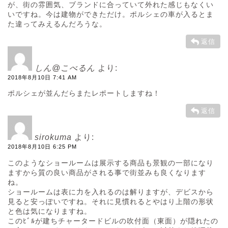
が、街の雰囲気、ブランドに合っていて外れた感じもなくい
いですね。今は建物ができただけ。ポルシェの車が入るとま
た違ってみえるんだろうな。
返信
しん@こべるん
より:
2018年8月10日 7:41 AM
ポルシェが並んだらまたレポートしますね！
返信
sirokuma
より:
2018年8月10日 6:25 PM
このようなショールームは展示する商品も景観の一部になり
ますから質の良い商品がされる事で街並みも良くなります
ね。
ショールームは表に力を入れるのは解りますが、デビスから
見ると安っぽいですね。それに見慣れるとやはり上階の形状
と色は気になりますね。
このﾋﾞﾙが建ちチャータードビルの吹付面（東面）が隠れたの