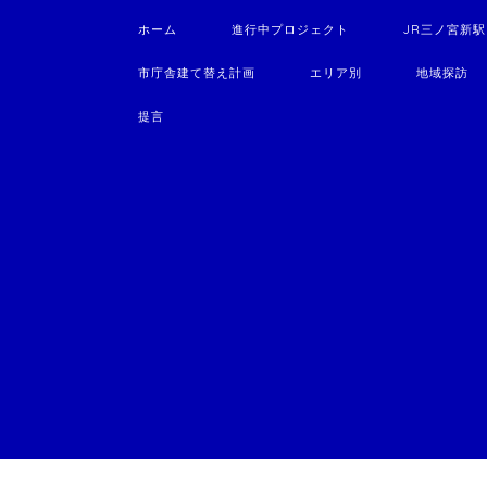
ホーム
進行中プロジェクト
JR三ノ宮新
市庁舎建て替え計画
エリア別
地域探訪
提言