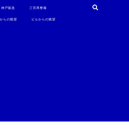
・神戸阪急
三宮再整備
からの眺望
ビルからの眺望