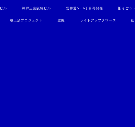
駅ビル
神戸三宮阪急ビル
雲井通5・6丁目再開発
旧そごう
竣工済プロジェクト
空撮
ライトアップタワーズ
山