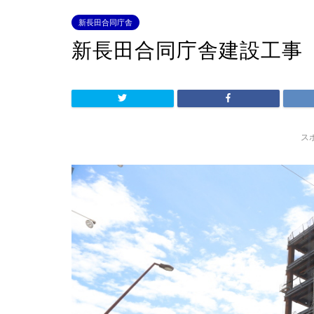
新長田合同庁舎
新長田合同庁舎建設工事
ス