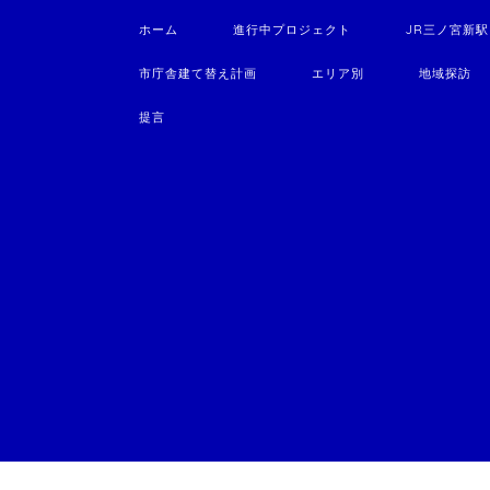
ホーム
進行中プロジェクト
JR三ノ宮新
市庁舎建て替え計画
エリア別
地域探訪
提言