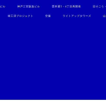
駅ビル
神戸三宮阪急ビル
雲井通5・6丁目再開発
旧そごう
竣工済プロジェクト
空撮
ライトアップタワーズ
山