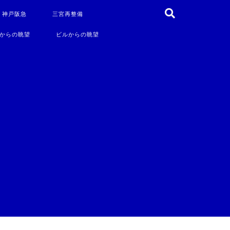
・神戸阪急
三宮再整備
からの眺望
ビルからの眺望