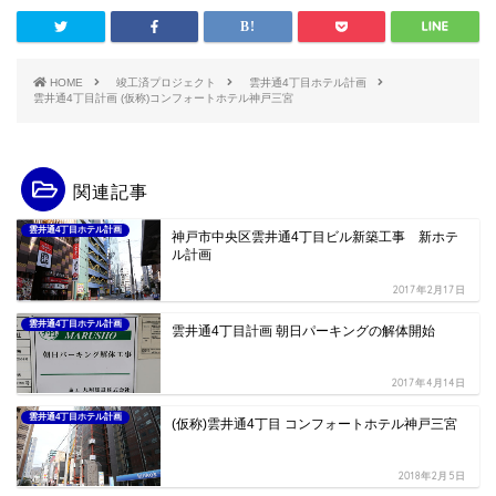
HOME
竣工済プロジェクト
雲井通4丁目ホテル計画
雲井通4丁目計画 (仮称)コンフォートホテル神戸三宮
関連記事
雲井通4丁目ホテル計画
神戸市中央区雲井通4丁目ビル新築工事 新ホテ
ル計画
2017年2月17日
雲井通4丁目ホテル計画
雲井通4丁目計画 朝日パーキングの解体開始
2017年4月14日
雲井通4丁目ホテル計画
(仮称)雲井通4丁目 コンフォートホテル神戸三宮
2018年2月5日